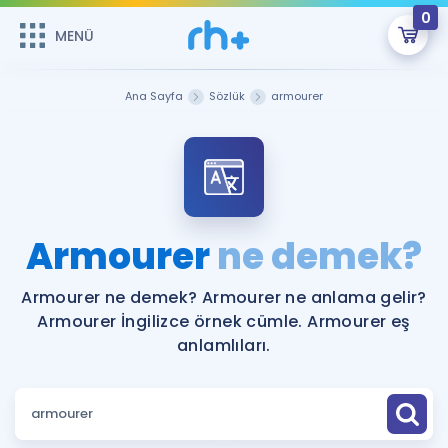
0
MENÜ
MENÜ
Üye Girişi
Ana Sayfa
Sözlük
armourer
Online Dersler
Sepetin Şu An Boş.
Çalışma Paketleri
Remzi Hoca ile seni sınava hazırlayacak onlarca eğitim seni
bekliyor!
Kitaplar ve Kaynaklar
GİRİŞ YAP
Armourer
ne demek?
Katılımcı Görüşleri
Şifremi Hatırlamıyorum
Armourer ne demek? Armourer ne anlama gelir?
Armourer İngilizce örnek cümle. Armourer eş
ÜYE DEĞİLİM
Faydalı Araçlar
anlamlıları.
Ücretsiz Kaynaklar
Blog
İngilizce Gramer
Hakkımızda
Kariyer
Sözlük
Soru & Cevap
İletişim