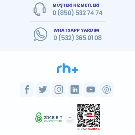
MÜŞTERİ HİZMETLERİ
0 (850) 532 74 74
WHATSAPP YARDIM
0 (532) 365 01 08