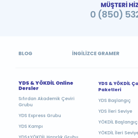
MÜŞTERİ Hİ
0 (850) 532
BLOG
İNGILIZCE GRAMER
YDS & YÖKDİL Online
YDS & YÖKDİL Ç
Dersler
Paketleri
Sıfırdan Akademik Çeviri
YDS Başlangıç
Grubu
YDS İleri Seviye
YDS Express Grubu
YÖKDİL Başlangıç
YDS Kampı
YÖKDİL İleri Seviy
YDS+YÖKDİL Hazırlık Grubu