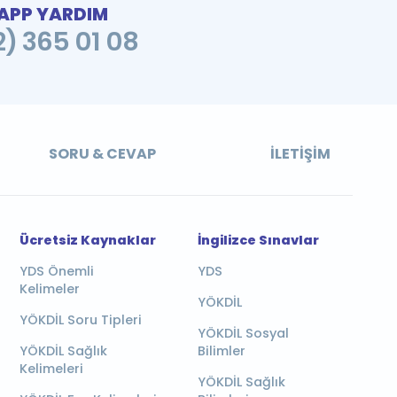
PP YARDIM
2) 365 01 08
SORU & CEVAP
İLETIŞIM
Ücretsiz Kaynaklar
İngilizce Sınavlar
YDS Önemli
YDS
Kelimeler
YÖKDİL
YÖKDİL Soru Tipleri
YÖKDİL Sosyal
YÖKDİL Sağlık
Bilimler
Kelimeleri
YÖKDİL Sağlık