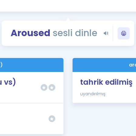
Kampanyalar
Eğitim ve Kitaplar
Blog
Aroused
sesli dinle
YDS - YÖKDİL Tüm S
İngilizce Gram
İngilizce Gramer
v)
ar
 vs)
tahrik edilmiş
uyandırılmış