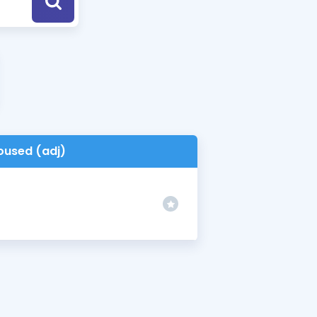
a Özel Fırsatlar
ınavlarla İlgili Haberler
er
 ve Konu Anlatımı
oused (adj)