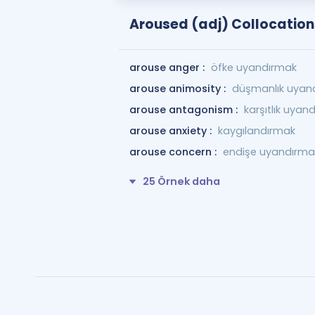
Aroused (adj) Collocation
arouse anger :
öfke uyandırmak
arouse animosity :
düşmanlık uyan
arouse antagonism :
karşıtlık uyan
arouse anxiety :
kaygılandırmak
arouse concern :
endişe uyandırma
25 Örnek daha