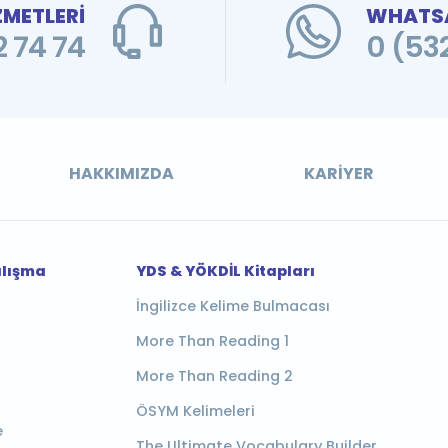
ZMETLERİ
WHATSA
 74 74
0 (53
HAKKIMIZDA
KARIYER
alışma
YDS & YÖKDİL Kitapları
İngilizce Kelime Bulmacası
More Than Reading 1
More Than Reading 2
ÖSYM Kelimeleri
e
The Ultimate Vocabulary Builder