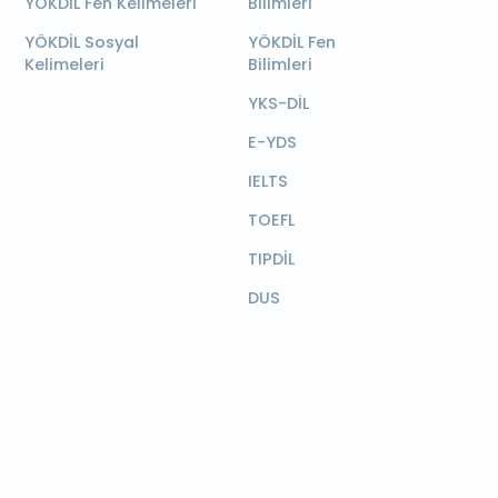
YÖKDİL Fen Kelimeleri
Bilimleri
YÖKDİL Sosyal
YÖKDİL Fen
Kelimeleri
Bilimleri
YKS-DİL
E-YDS
IELTS
TOEFL
TIPDİL
DUS