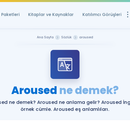
Paketleri
Kitaplar ve Kaynaklar
Katılımcı Görüşleri
Ücretsiz Kayna
Ana Sayfa
Sözlük
aroused
YDS ve YÖKDİL içi
Sözlük
İngilizce Sınavları
Puan Hesapla
Aroused
ne demek?
YDS ve YÖKDİL P
Remz
Rehberlik Aracı
sed ne demek? Aroused ne anlama gelir? Aroused İngi
YDS ve YÖKDİL'e H
örnek cümle. Aroused eş anlamlıları.
ÖSYM Sınav Ta
Tüm ÖSYM Sınavl