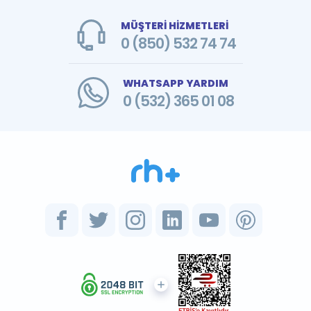
MÜŞTERİ HİZMETLERİ
0 (850) 532 74 74
WHATSAPP YARDIM
0 (532) 365 01 08