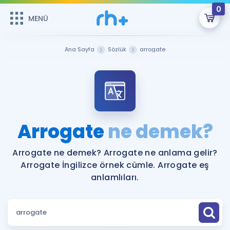
0
MENÜ
MENÜ
Üye Girişi
Ana Sayfa
Sözlük
arrogate
Online Dersler
Sepetin Şu An Boş.
Çalışma Paketleri
Remzi Hoca ile seni sınava hazırlayacak onlarca eğitim seni
bekliyor!
Kitaplar ve Kaynaklar
GİRİŞ YAP
Arrogate
ne demek?
Katılımcı Görüşleri
Şifremi Hatırlamıyorum
Arrogate ne demek? Arrogate ne anlama gelir?
Arrogate İngilizce örnek cümle. Arrogate eş
ÜYE DEĞİLİM
Faydalı Araçlar
anlamlıları.
Ücretsiz Kaynaklar
Blog
İngilizce Gramer
Hakkımızda
Kariyer
Sözlük
Soru & Cevap
İletişim