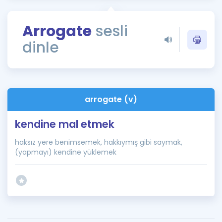
Puan Hesaplama
Arrogate
sesli
Rehberlik Aracı
dinle
ÖSYM Sınav Takvimi
Kampanyalar
Blog
arrogate (v)
İngilizce Gramer
kendine mal etmek
haksız yere benimsemek, hakkıymış gibi saymak,
(yapmayı) kendine yüklemek