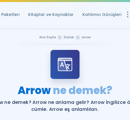
Paketleri
Kitaplar ve Kaynaklar
Katılımcı Görüşleri
Ücretsiz Kayna
Ana Sayfa
Sözlük
arrow
YDS ve YÖKDİL içi
Sözlük
İngilizce Sınavları
Puan Hesapla
Arrow
ne demek?
YDS ve YÖKDİL P
Remz
Rehberlik Aracı
w ne demek? Arrow ne anlama gelir? Arrow İngilizce 
YDS ve YÖKDİL'e H
cümle. Arrow eş anlamlıları.
ÖSYM Sınav Ta
Tüm ÖSYM Sınavl