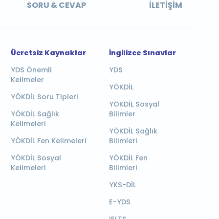
SORU & CEVAP
İLETIŞIM
Ücretsiz Kaynaklar
İngilizce Sınavlar
YDS Önemli
YDS
Kelimeler
YÖKDİL
YÖKDİL Soru Tipleri
YÖKDİL Sosyal
YÖKDİL Sağlık
Bilimler
Kelimeleri
YÖKDİL Sağlık
YÖKDİL Fen Kelimeleri
Bilimleri
YÖKDİL Sosyal
YÖKDİL Fen
Kelimeleri
Bilimleri
YKS-DİL
E-YDS
IELTS