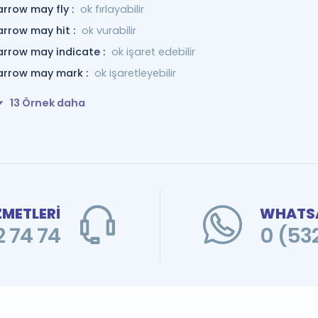
arrow may fly :
ok fırlayabilir
arrow may hit :
ok vurabilir
arrow may indicate :
ok işaret edebilir
arrow may mark :
ok işaretleyebilir
13 Örnek daha
ZMETLERİ
WHATSA
 74 74
0 (53