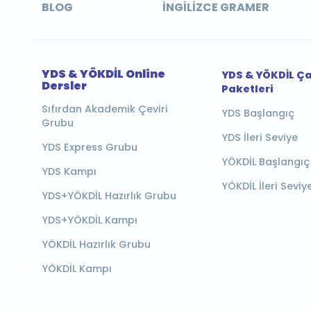
BLOG
İNGILIZCE GRAMER
YDS & YÖKDİL Online
YDS & YÖKDİL Ç
Dersler
Paketleri
Sıfırdan Akademik Çeviri
YDS Başlangıç
Grubu
YDS İleri Seviye
YDS Express Grubu
YÖKDİL Başlangıç
YDS Kampı
YÖKDİL İleri Seviy
YDS+YÖKDİL Hazırlık Grubu
YDS+YÖKDİL Kampı
YÖKDİL Hazırlık Grubu
YÖKDİL Kampı