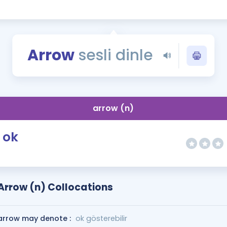
Kampanyalar
Eğitim ve Kitaplar
Blog
Arrow
sesli dinle
YDS - YÖKDİL Tüm S
İngilizce Gram
İngilizce Gramer
arrow (n)
ok
Arrow (n) Collocations
arrow may denote :
ok gösterebilir