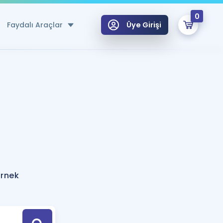
0
Faydalı Araçlar
Üye Girişi
klar
n Ücretsiz Kaynaklar
 için Özel Sözlük
Sepetin Şu An Boş.
ma
uan Hesaplama Aracı
i Hoca ile seni sınava hazırlayacak onlarca eğitim seni bekliyor!
Şifremi Hatırlamıyorum
GİRİŞ YAP
örnek
azırlananlar için Öneriler
kvimi
ÜYE DEĞİLİM
arı Tek Takvimde