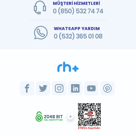
MÜŞTERİ HİZMETLERİ
0 (850) 532 74 74
WHATSAPP YARDIM
0 (532) 365 01 08