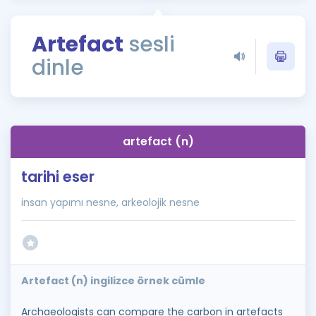
Puan Hesaplama
Artefact
sesli
Rehberlik Aracı
dinle
ÖSYM Sınav Takvimi
Kampanyalar
Blog
artefact (n)
İngilizce Gramer
tarihi eser
insan yapımı nesne, arkeolojik nesne
Artefact (n) ingilizce örnek cümle
Archaeologists can compare the carbon in artefacts