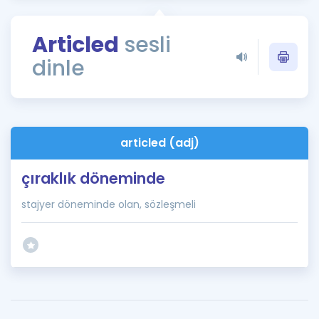
Puan Hesaplama
Articled
sesli
Rehberlik Aracı
dinle
ÖSYM Sınav Takvimi
Kampanyalar
Blog
articled (adj)
İngilizce Gramer
çıraklık döneminde
stajyer döneminde olan, sözleşmeli