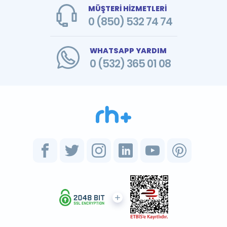
MÜŞTERİ HİZMETLERİ
0 (850) 532 74 74
WHATSAPP YARDIM
0 (532) 365 01 08