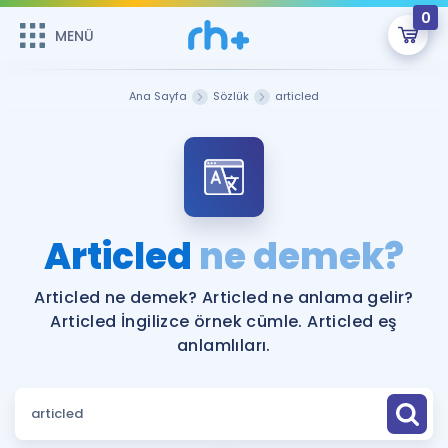
0
MENÜ
MENÜ
Üye Girişi
Ana Sayfa
Sözlük
articled
Online Dersler
Sepetin Şu An Boş.
Çalışma Paketleri
Remzi Hoca ile seni sınava hazırlayacak onlarca eğitim seni
bekliyor!
Kitaplar ve Kaynaklar
GİRİŞ YAP
Articled
ne demek?
Katılımcı Görüşleri
Şifremi Hatırlamıyorum
Articled ne demek? Articled ne anlama gelir?
Articled İngilizce örnek cümle. Articled eş
ÜYE DEĞİLİM
Faydalı Araçlar
anlamlıları.
Ücretsiz Kaynaklar
Blog
İngilizce Gramer
Hakkımızda
Kariyer
Sözlük
Soru & Cevap
İletişim