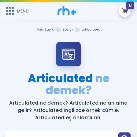
0
MENÜ
MENÜ
Üye Girişi
Ana Sayfa
Sözlük
articulated
Online Dersler
Sepetin Şu An Boş.
Çalışma Paketleri
Remzi Hoca ile seni sınava hazırlayacak onlarca eğitim seni
bekliyor!
Kitaplar ve Kaynaklar
GİRİŞ YAP
Articulated
ne
Katılımcı Görüşleri
demek?
Şifremi Hatırlamıyorum
ÜYE DEĞİLİM
Faydalı Araçlar
Articulated ne demek? Articulated ne anlama
gelir? Articulated İngilizce örnek cümle.
Ücretsiz Kaynaklar
Blog
İngilizce Gramer
Articulated eş anlamlıları.
Hakkımızda
Kariyer
Sözlük
Soru & Cevap
İletişim