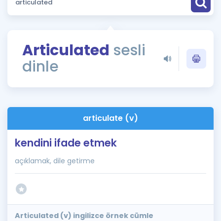
Puan Hesaplama
Rehberlik Aracı
Articulated
sesli
ÖSYM Sınav Takvimi
dinle
Kampanyalar
Blog
articulate (v)
İngilizce Gramer
kendini ifade etmek
açıklamak, dile getirme
Articulated (v) ingilizce örnek cümle