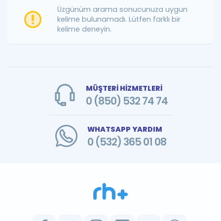
Puan Hesaplama
Üzgünüm arama sonucunuza uygun
kelime bulunamadı. Lütfen farklı bir
kelime deneyin.
Rehberlik Aracı
ÖSYM Sınav Takvimi
Kampanyalar
MÜŞTERİ HİZMETLERİ
Blog
0 (850) 532 74 74
İngilizce Gramer
WHATSAPP YARDIM
0 (532) 365 01 08