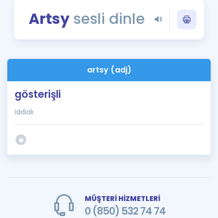
Puan Hesaplama
Artsy
sesli dinle
Rehberlik Aracı
ÖSYM Sınav Takvimi
artsy (adj)
Kampanyalar
gösterişli
Blog
iddialı
İngilizce Gramer
MÜŞTERİ HİZMETLERİ
0 (850) 532 74 74