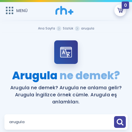
0
MENÜ
MENÜ
Üye Girişi
Ana Sayfa
Sözlük
arugula
Online Dersler
Sepetin Şu An Boş.
Çalışma Paketleri
Remzi Hoca ile seni sınava hazırlayacak onlarca eğitim seni
bekliyor!
Kitaplar ve Kaynaklar
GİRİŞ YAP
Arugula
ne demek?
Katılımcı Görüşleri
Şifremi Hatırlamıyorum
Arugula ne demek? Arugula ne anlama gelir?
Arugula İngilizce örnek cümle. Arugula eş
ÜYE DEĞİLİM
Faydalı Araçlar
anlamlıları.
Ücretsiz Kaynaklar
Blog
İngilizce Gramer
Hakkımızda
Kariyer
Sözlük
Soru & Cevap
İletişim