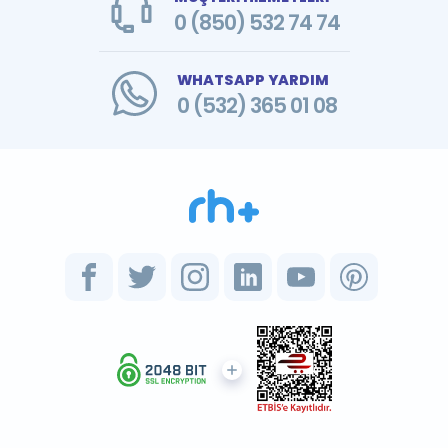
0 (850) 532 74 74
WHATSAPP YARDIM
0 (532) 365 01 08