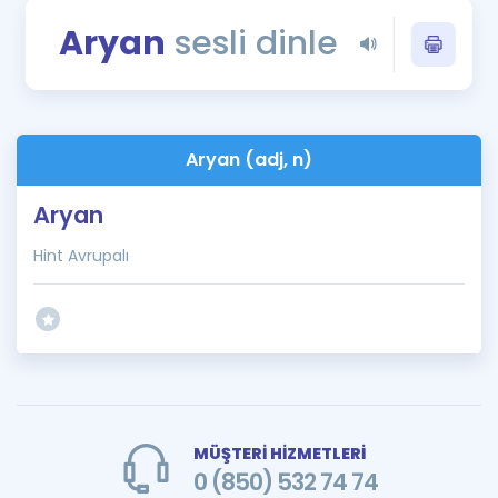
Puan Hesaplama
Aryan
sesli dinle
Rehberlik Aracı
ÖSYM Sınav Takvimi
Aryan (adj, n)
Kampanyalar
Aryan
Blog
Hint Avrupalı
İngilizce Gramer
MÜŞTERİ HİZMETLERİ
0 (850) 532 74 74