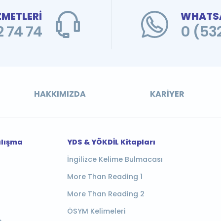
ZMETLERİ
WHATSA
 74 74
0 (53
HAKKIMIZDA
KARIYER
alışma
YDS & YÖKDİL Kitapları
İngilizce Kelime Bulmacası
More Than Reading 1
More Than Reading 2
ÖSYM Kelimeleri