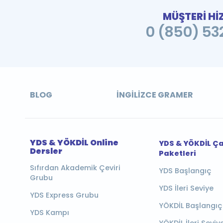
MÜŞTERİ Hİ
0 (850) 532
BLOG
İNGILIZCE GRAMER
YDS & YÖKDİL Online
YDS & YÖKDİL Ç
Dersler
Paketleri
Sıfırdan Akademik Çeviri
YDS Başlangıç
Grubu
YDS İleri Seviye
YDS Express Grubu
YÖKDİL Başlangıç
YDS Kampı