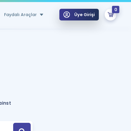
0
Faydalı Araçlar
Üye Girişi
klar
n Ücretsiz Kaynaklar
 için Özel Sözlük
Sepetin Şu An Boş.
ma
uan Hesaplama Aracı
i Hoca ile seni sınava hazırlayacak onlarca eğitim seni bekliyor!
Şifremi Hatırlamıyorum
GİRİŞ YAP
ainst
azırlananlar için Öneriler
kvimi
ÜYE DEĞİLİM
arı Tek Takvimde