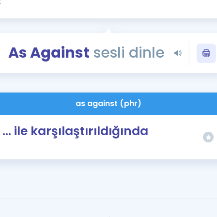
Kampanyalar
Eğitim ve Kitaplar
Blog
As Against
sesli dinle
YDS - YÖKDİL Tüm S
İngilizce Gram
İngilizce Gramer
as against (phr)
... ile karşılaştırıldığında