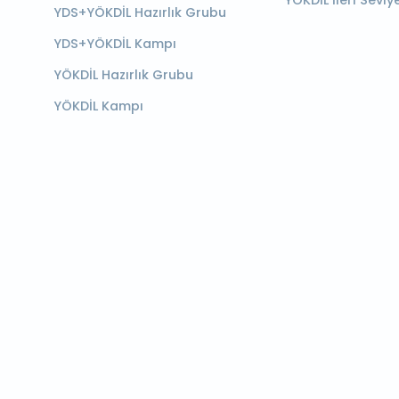
YÖKDİL İleri Seviy
YDS+YÖKDİL Hazırlık Grubu
YDS+YÖKDİL Kampı
YÖKDİL Hazırlık Grubu
YÖKDİL Kampı