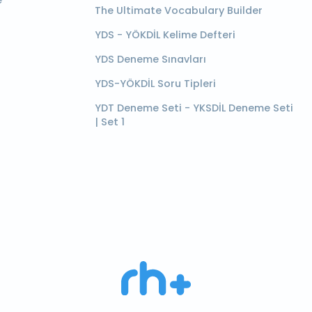
e
The Ultimate Vocabulary Builder
YDS - YÖKDİL Kelime Defteri
YDS Deneme Sınavları
YDS-YÖKDİL Soru Tipleri
YDT Deneme Seti - YKSDİL Deneme Seti
| Set 1