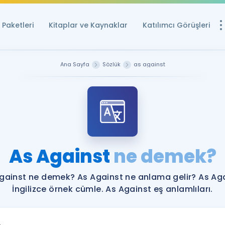
Paketleri
Kitaplar ve Kaynaklar
Katılımcı Görüşleri
Ücretsiz Kayna
Ana Sayfa
Sözlük
as against
YDS ve YÖKDİL içi
Sözlük
İngilizce Sınavları
Puan Hesapla
As Against
ne demek?
YDS ve YÖKDİL P
Remz
Rehberlik Aracı
gainst ne demek? As Against ne anlama gelir? As Ag
YDS ve YÖKDİL'e H
İngilizce örnek cümle. As Against eş anlamlıları.
ÖSYM Sınav Ta
Tüm ÖSYM Sınavl