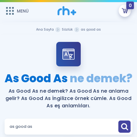
0
MENÜ
MENÜ
Üye Girişi
Ana Sayfa
Sözlük
as good as
Online Dersler
Sepetin Şu An Boş.
Çalışma Paketleri
Remzi Hoca ile seni sınava hazırlayacak onlarca eğitim seni
bekliyor!
Kitaplar ve Kaynaklar
GİRİŞ YAP
As Good As
ne demek?
Katılımcı Görüşleri
Şifremi Hatırlamıyorum
As Good As ne demek? As Good As ne anlama
gelir? As Good As İngilizce örnek cümle. As Good
ÜYE DEĞİLİM
Faydalı Araçlar
As eş anlamlıları.
Ücretsiz Kaynaklar
Blog
İngilizce Gramer
Hakkımızda
Kariyer
Sözlük
Soru & Cevap
İletişim