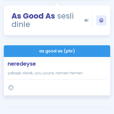
Puan Hesaplama
As Good As
sesli
Rehberlik Aracı
dinle
ÖSYM Sınav Takvimi
Kampanyalar
Blog
as good as (phr)
İngilizce Gramer
neredeyse
yaklaşık olarak, ucu ucuna, hemen hemen