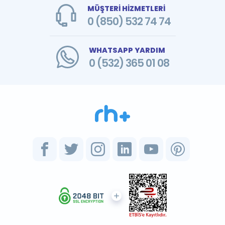
MÜŞTERİ HİZMETLERİ
0 (850) 532 74 74
WHATSAPP YARDIM
0 (532) 365 01 08