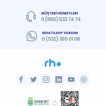
MÜŞTERİ HİZMETLERİ
0 (850) 532 74 74
WHATSAPP YARDIM
0 (532) 365 01 08