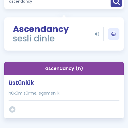
Puan Hesaplama
Rehberlik Aracı
Ascendancy
ÖSYM Sınav Takvimi
sesli dinle
Kampanyalar
Blog
ascendancy (n)
İngilizce Gramer
üstünlük
hüküm sürme, egemenlik