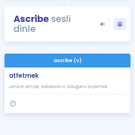
Puan Hesaplama
Ascribe
sesli
Rehberlik Aracı
dinle
ÖSYM Sınav Takvimi
Kampanyalar
Blog
ascribe (v)
İngilizce Gramer
atfetmek
üstüne atmak, sebebinin o olduğunu söylemek