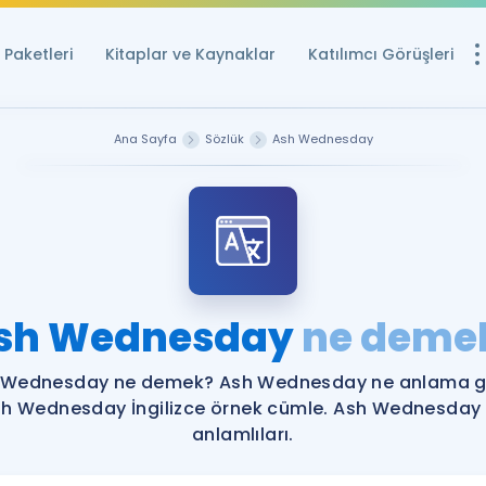
Paketleri
Kitaplar ve Kaynaklar
Katılımcı Görüşleri
Ücretsiz Kayna
Ana Sayfa
Sözlük
Ash Wednesday
YDS ve YÖKDİL içi
Sözlük
İngilizce Sınavları
Puan Hesapla
sh Wednesday
ne deme
YDS ve YÖKDİL P
Remz
Rehberlik Aracı
 Wednesday ne demek? Ash Wednesday ne anlama ge
YDS ve YÖKDİL'e H
h Wednesday İngilizce örnek cümle. Ash Wednesday
anlamlıları.
ÖSYM Sınav Ta
Tüm ÖSYM Sınavl