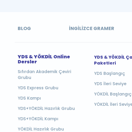
BLOG
İNGILIZCE GRAMER
YDS & YÖKDİL Online
YDS & YÖKDİL Ç
Dersler
Paketleri
Sıfırdan Akademik Çeviri
YDS Başlangıç
Grubu
YDS İleri Seviye
YDS Express Grubu
YÖKDİL Başlangıç
YDS Kampı
YÖKDİL İleri Seviy
YDS+YÖKDİL Hazırlık Grubu
YDS+YÖKDİL Kampı
YÖKDİL Hazırlık Grubu