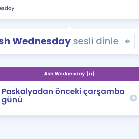
Kampanyalar
Eğitim ve Kitaplar
Blog
YDS - YÖKDİL Tüm S
sh Wednesday
sesli dinle
İngilizce Gram
İngilizce Gramer
Ash Wednesday (n)
Paskalyadan önceki çarşamba
günü