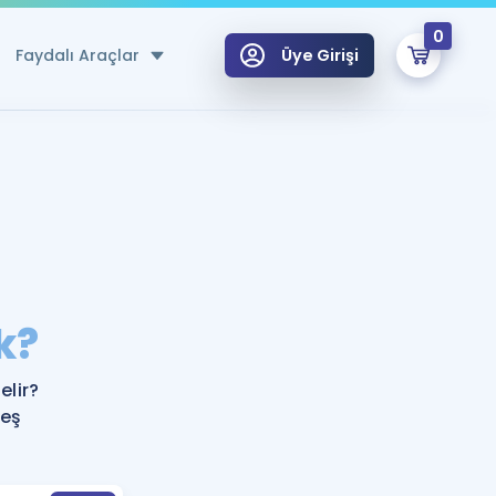
0
Faydalı Araçlar
Üye Girişi
klar
n Ücretsiz Kaynaklar
 için Özel Sözlük
Sepetin Şu An Boş.
ma
k?
uan Hesaplama Aracı
i Hoca ile seni sınava hazırlayacak onlarca eğitim seni bekliyor!
Şifremi Hatırlamıyorum
GİRİŞ YAP
lir?
azırlananlar için Öneriler
 eş
kvimi
ÜYE DEĞİLİM
arı Tek Takvimde