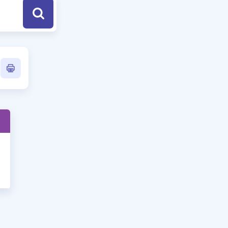
a Özel Fırsatlar
ınavlarla İlgili Haberler
er
 ve Konu Anlatımı