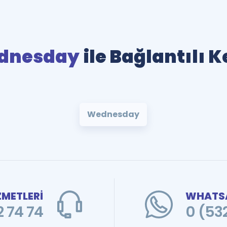
dnesday
ile Bağlantılı 
Wednesday
ZMETLERİ
WHATSA
 74 74
0 (53