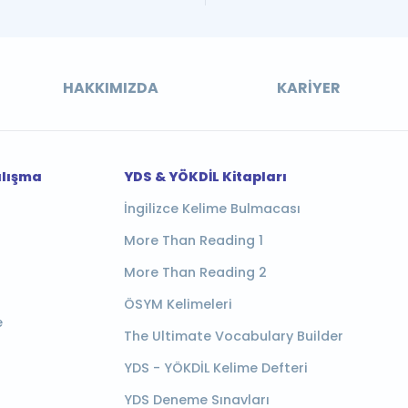
HAKKIMIZDA
KARIYER
alışma
YDS & YÖKDİL Kitapları
İngilizce Kelime Bulmacası
More Than Reading 1
More Than Reading 2
ÖSYM Kelimeleri
e
The Ultimate Vocabulary Builder
YDS - YÖKDİL Kelime Defteri
YDS Deneme Sınavları