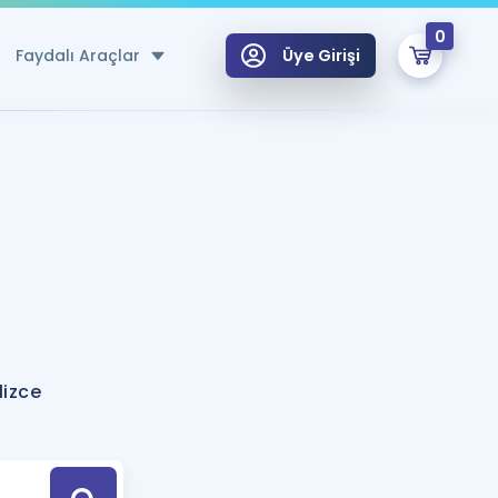
0
Faydalı Araçlar
Üye Girişi
klar
n Ücretsiz Kaynaklar
 için Özel Sözlük
Sepetin Şu An Boş.
ma
uan Hesaplama Aracı
i Hoca ile seni sınava hazırlayacak onlarca eğitim seni bekliyor!
Şifremi Hatırlamıyorum
GİRİŞ YAP
lizce
azırlananlar için Öneriler
kvimi
ÜYE DEĞİLİM
arı Tek Takvimde