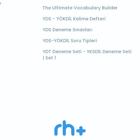
e
The Ultimate Vocabulary Builder
YDS - YÖKDİL Kelime Defteri
YDS Deneme Sınavları
YDS-YÖKDİL Soru Tipleri
YDT Deneme Seti - YKSDİL Deneme Seti
| Set 1