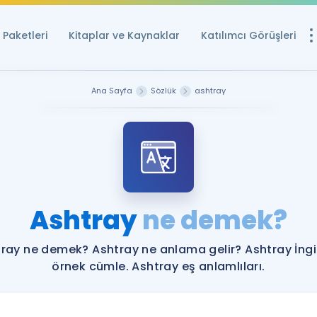
Paketleri
Kitaplar ve Kaynaklar
Katılımcı Görüşleri
Ücretsiz Kayna
Ana Sayfa
Sözlük
ashtray
YDS ve YÖKDİL içi
Sözlük
İngilizce Sınavları
Puan Hesapla
Ashtray
ne demek?
YDS ve YÖKDİL P
Remz
Rehberlik Aracı
ray ne demek? Ashtray ne anlama gelir? Ashtray İngi
YDS ve YÖKDİL'e H
örnek cümle. Ashtray eş anlamlıları.
ÖSYM Sınav Ta
Tüm ÖSYM Sınavl