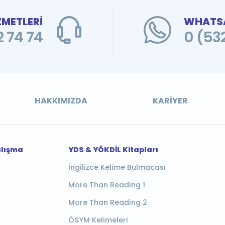
ZMETLERİ
WHATSA
 74 74
0 (53
HAKKIMIZDA
KARIYER
alışma
YDS & YÖKDİL Kitapları
İngilizce Kelime Bulmacası
More Than Reading 1
More Than Reading 2
ÖSYM Kelimeleri