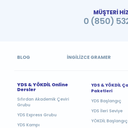
MÜŞTERİ Hİ
0 (850) 532
BLOG
İNGILIZCE GRAMER
YDS & YÖKDİL Online
YDS & YÖKDİL Ç
Dersler
Paketleri
Sıfırdan Akademik Çeviri
YDS Başlangıç
Grubu
YDS İleri Seviye
YDS Express Grubu
YÖKDİL Başlangıç
YDS Kampı