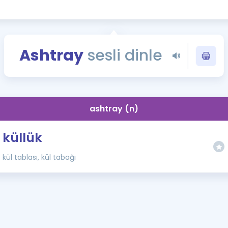
Kampanyalar
Eğitim ve Kitaplar
Blog
Ashtray
sesli dinle
YDS - YÖKDİL Tüm S
İngilizce Gram
İngilizce Gramer
ashtray (n)
küllük
kül tablası, kül tabağı