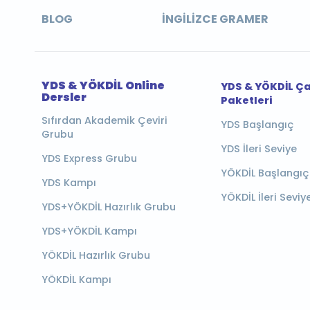
BLOG
İNGILIZCE GRAMER
YDS & YÖKDİL Online
YDS & YÖKDİL Ç
Dersler
Paketleri
Sıfırdan Akademik Çeviri
YDS Başlangıç
Grubu
YDS İleri Seviye
YDS Express Grubu
YÖKDİL Başlangıç
YDS Kampı
YÖKDİL İleri Seviy
YDS+YÖKDİL Hazırlık Grubu
YDS+YÖKDİL Kampı
YÖKDİL Hazırlık Grubu
YÖKDİL Kampı