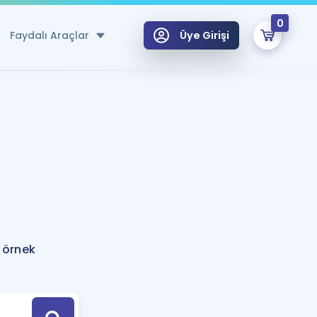
0
Faydalı Araçlar
Üye Girişi
klar
n Ücretsiz Kaynaklar
 için Özel Sözlük
Sepetin Şu An Boş.
ma
uan Hesaplama Aracı
i Hoca ile seni sınava hazırlayacak onlarca eğitim seni bekliyor!
Şifremi Hatırlamıyorum
GİRİŞ YAP
 örnek
azırlananlar için Öneriler
kvimi
ÜYE DEĞİLİM
arı Tek Takvimde