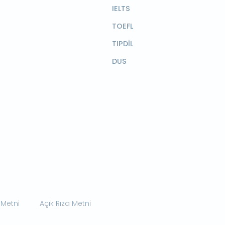
IELTS
TOEFL
TIPDİL
DUS
 Metni
Açık Rıza Metni