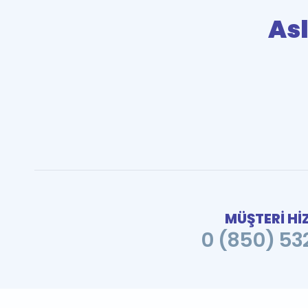
As
MÜŞTERİ Hİ
0 (850) 532