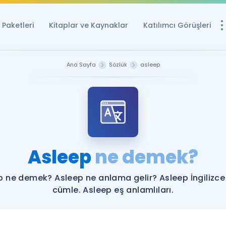
Paketleri
Kitaplar ve Kaynaklar
Katılımcı Görüşleri
Ücretsiz Kayna
Ana Sayfa
Sözlük
asleep
YDS ve YÖKDİL içi
Sözlük
İngilizce Sınavları
Puan Hesapla
Asleep
ne demek?
YDS ve YÖKDİL P
Remz
Rehberlik Aracı
p ne demek? Asleep ne anlama gelir? Asleep İngilizce
YDS ve YÖKDİL'e H
cümle. Asleep eş anlamlıları.
ÖSYM Sınav Ta
Tüm ÖSYM Sınavl