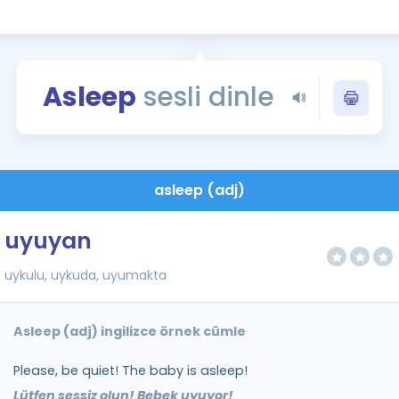
Kampanyalar
Eğitim ve Kitaplar
Blog
Asleep
sesli dinle
YDS - YÖKDİL Tüm S
İngilizce Gram
İngilizce Gramer
asleep (adj)
uyuyan
uykulu, uykuda, uyumakta
Asleep (adj) ingilizce örnek cümle
Please, be quiet! The baby is asleep!
Lütfen sessiz olun! Bebek uyuyor!