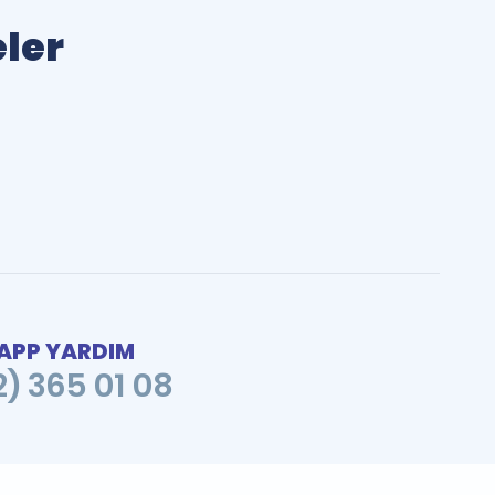
eler
PP YARDIM
2) 365 01 08