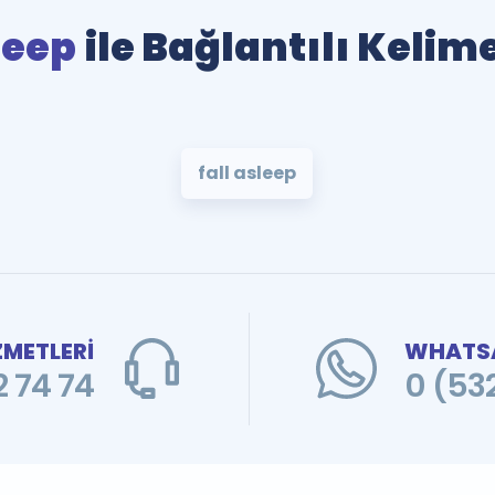
leep
ile Bağlantılı Kelim
fall asleep
ZMETLERİ
WHATSA
 74 74
0 (53