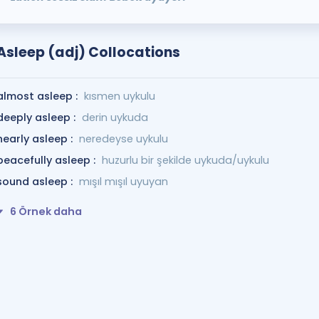
Asleep (adj) Collocations
almost asleep :
kısmen uykulu
deeply asleep :
derin uykuda
nearly asleep :
neredeyse uykulu
peacefully asleep :
huzurlu bir şekilde uykuda/uykulu
sound asleep :
mışıl mışıl uyuyan
6 Örnek daha