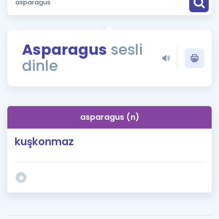
Puan Hesaplama
Rehberlik Aracı
Asparagus
sesli
ÖSYM Sınav Takvimi
dinle
Kampanyalar
Blog
asparagus (n)
İngilizce Gramer
kuşkonmaz