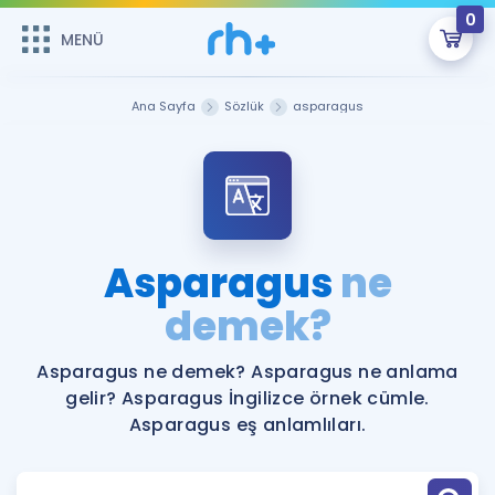
0
MENÜ
MENÜ
Üye Girişi
Ana Sayfa
Sözlük
asparagus
Online Dersler
Sepetin Şu An Boş.
Çalışma Paketleri
Remzi Hoca ile seni sınava hazırlayacak onlarca eğitim seni
bekliyor!
Kitaplar ve Kaynaklar
GİRİŞ YAP
Asparagus
ne
Katılımcı Görüşleri
demek?
Şifremi Hatırlamıyorum
ÜYE DEĞİLİM
Faydalı Araçlar
Asparagus ne demek? Asparagus ne anlama
gelir? Asparagus İngilizce örnek cümle.
Ücretsiz Kaynaklar
Blog
İngilizce Gramer
Asparagus eş anlamlıları.
Hakkımızda
Kariyer
Sözlük
Soru & Cevap
İletişim