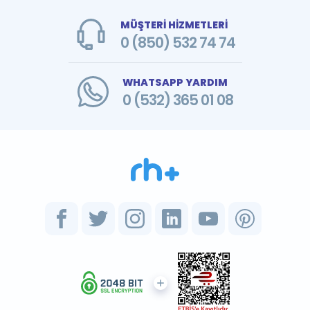
MÜŞTERİ HİZMETLERİ
0 (850) 532 74 74
WHATSAPP YARDIM
0 (532) 365 01 08