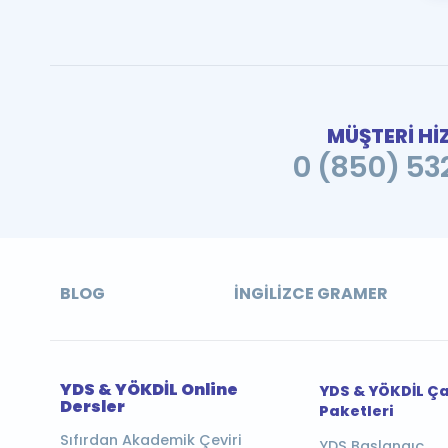
MÜŞTERİ Hİ
0 (850) 532
BLOG
İNGILIZCE GRAMER
YDS & YÖKDİL Online
YDS & YÖKDİL Ç
Dersler
Paketleri
Sıfırdan Akademik Çeviri
YDS Başlangıç