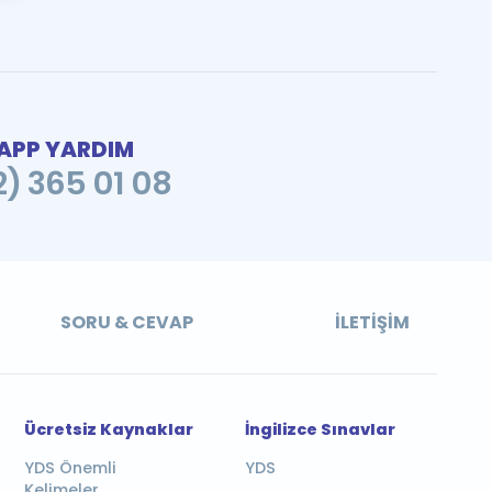
PP YARDIM
2) 365 01 08
SORU & CEVAP
İLETIŞIM
Ücretsiz Kaynaklar
İngilizce Sınavlar
YDS Önemli
YDS
Kelimeler