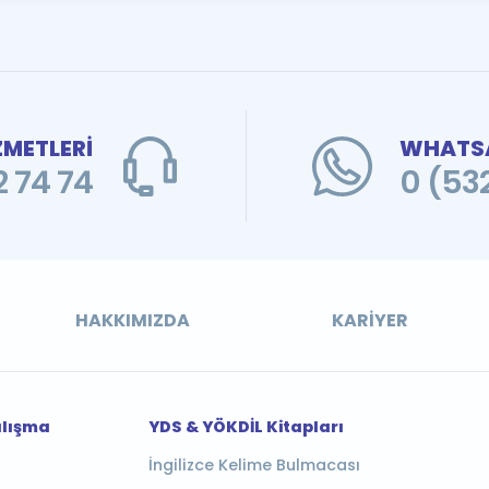
ZMETLERİ
WHATSA
 74 74
0 (53
HAKKIMIZDA
KARIYER
alışma
YDS & YÖKDİL Kitapları
İngilizce Kelime Bulmacası