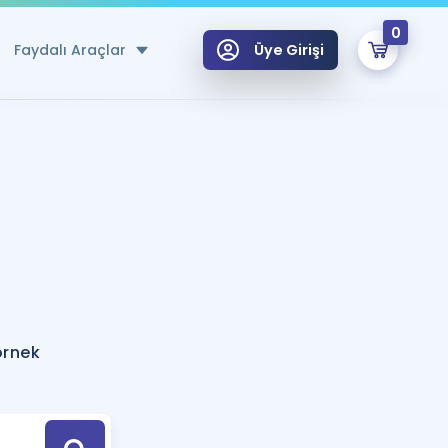
0
Faydalı Araçlar
Üye Girişi
klar
n Ücretsiz Kaynaklar
 için Özel Sözlük
Sepetin Şu An Boş.
ma
uan Hesaplama Aracı
i Hoca ile seni sınava hazırlayacak onlarca eğitim seni bekliyor!
Şifremi Hatırlamıyorum
GİRİŞ YAP
örnek
azırlananlar için Öneriler
kvimi
ÜYE DEĞİLİM
arı Tek Takvimde