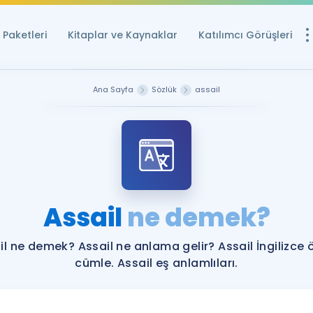
Paketleri
Kitaplar ve Kaynaklar
Katılımcı Görüşleri
Ücretsiz Kayna
Ana Sayfa
Sözlük
assail
YDS ve YÖKDİL içi
Sözlük
İngilizce Sınavları
Puan Hesapla
Assail
ne demek?
YDS ve YÖKDİL P
Remz
Rehberlik Aracı
il ne demek? Assail ne anlama gelir? Assail İngilizce 
YDS ve YÖKDİL'e H
cümle. Assail eş anlamlıları.
ÖSYM Sınav Ta
Tüm ÖSYM Sınavl