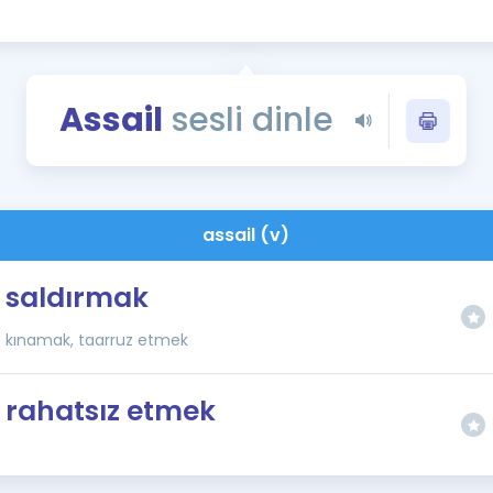
Kampanyalar
Eğitim ve Kitaplar
Blog
Assail
sesli dinle
YDS - YÖKDİL Tüm S
İngilizce Gram
İngilizce Gramer
assail (v)
saldırmak
kınamak, taarruz etmek
rahatsız etmek