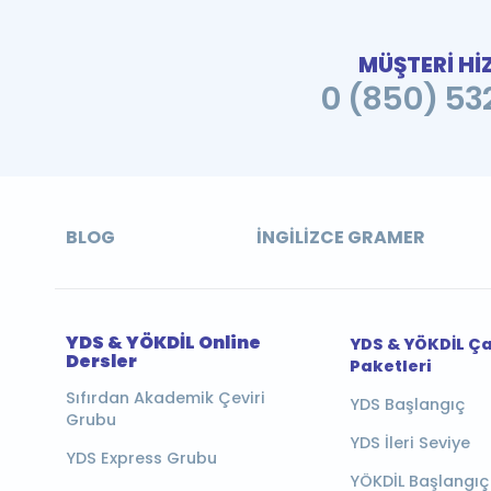
MÜŞTERİ Hİ
0 (850) 532
BLOG
İNGILIZCE GRAMER
YDS & YÖKDİL Online
YDS & YÖKDİL Ç
Dersler
Paketleri
Sıfırdan Akademik Çeviri
YDS Başlangıç
Grubu
YDS İleri Seviye
YDS Express Grubu
YÖKDİL Başlangıç