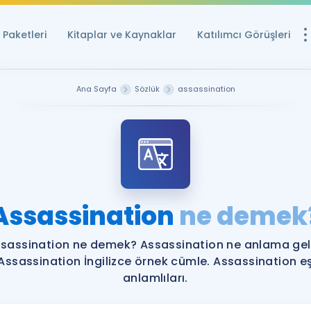
Paketleri
Kitaplar ve Kaynaklar
Katılımcı Görüşleri
Ücretsiz Kayna
Ana Sayfa
Sözlük
assassination
YDS ve YÖKDİL içi
Sözlük
İngilizce Sınavları
Puan Hesapla
Assassination
ne demek
YDS ve YÖKDİL P
Remz
Rehberlik Aracı
sassination ne demek? Assassination ne anlama gel
YDS ve YÖKDİL'e H
Assassination İngilizce örnek cümle. Assassination e
anlamlıları.
ÖSYM Sınav Ta
Tüm ÖSYM Sınavl