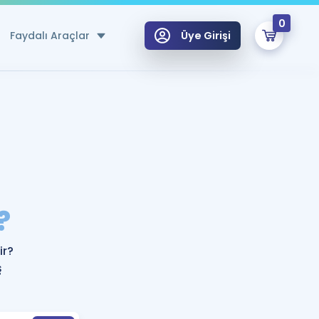
0
Faydalı Araçlar
Üye Girişi
klar
n Ücretsiz Kaynaklar
 için Özel Sözlük
Sepetin Şu An Boş.
ma
?
uan Hesaplama Aracı
i Hoca ile seni sınava hazırlayacak onlarca eğitim seni bekliyor!
Şifremi Hatırlamıyorum
GİRİŞ YAP
ir?
azırlananlar için Öneriler
ş
kvimi
ÜYE DEĞİLİM
arı Tek Takvimde