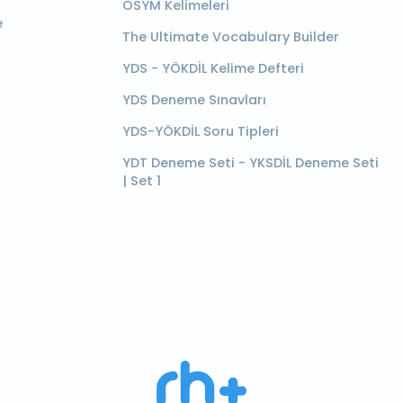
ÖSYM Kelimeleri
e
The Ultimate Vocabulary Builder
YDS - YÖKDİL Kelime Defteri
YDS Deneme Sınavları
YDS-YÖKDİL Soru Tipleri
YDT Deneme Seti - YKSDİL Deneme Seti
| Set 1