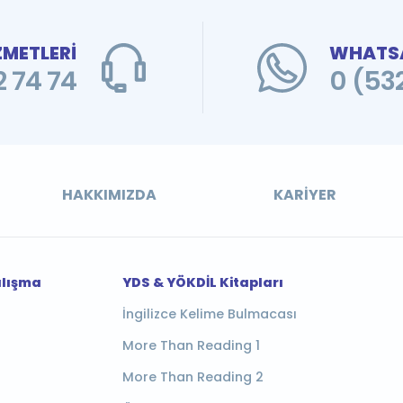
ZMETLERİ
WHATSA
 74 74
0 (53
HAKKIMIZDA
KARIYER
alışma
YDS & YÖKDİL Kitapları
İngilizce Kelime Bulmacası
More Than Reading 1
More Than Reading 2