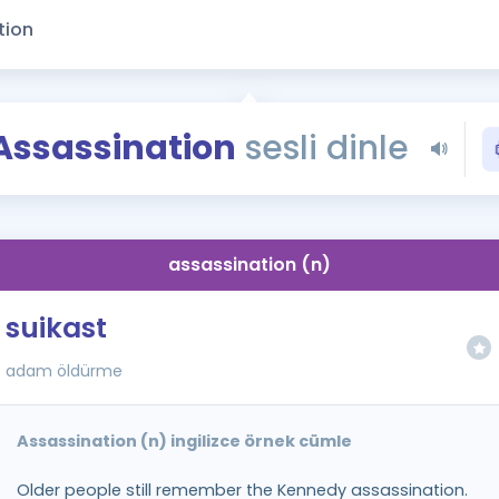
Kampanyalar
Eğitim ve Kitaplar
Blog
YDS - YÖKDİL Tüm S
Assassination
sesli dinle
İngilizce Gram
İngilizce Gramer
assassination (n)
suikast
adam öldürme
Assassination (n) ingilizce örnek cümle
Older people still remember the Kennedy assassination.