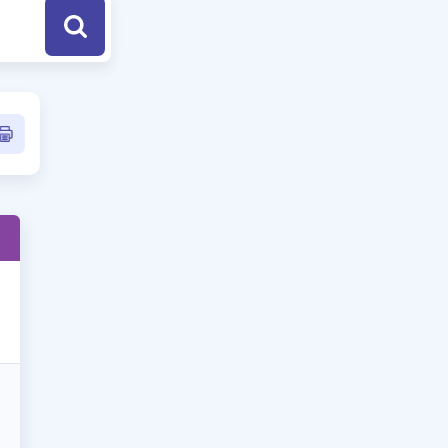
a Özel Fırsatlar
ınavlarla İlgili Haberler
er
 ve Konu Anlatımı