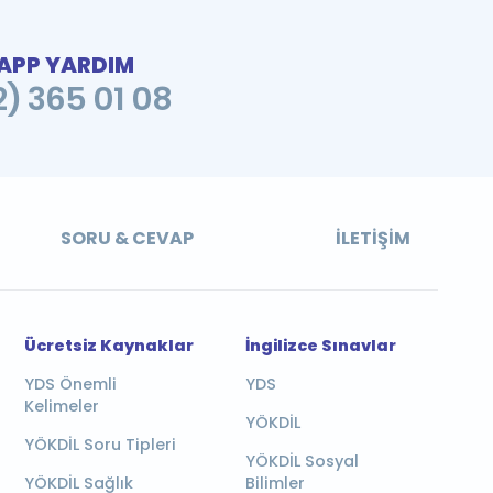
PP YARDIM
2) 365 01 08
SORU & CEVAP
İLETIŞIM
Ücretsiz Kaynaklar
İngilizce Sınavlar
YDS Önemli
YDS
Kelimeler
YÖKDİL
YÖKDİL Soru Tipleri
YÖKDİL Sosyal
YÖKDİL Sağlık
Bilimler