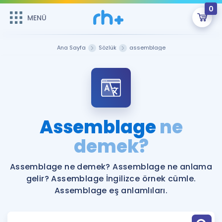
0
MENÜ
MENÜ
Üye Girişi
Ana Sayfa
Sözlük
assemblage
Online Dersler
Sepetin Şu An Boş.
Çalışma Paketleri
Remzi Hoca ile seni sınava hazırlayacak onlarca eğitim seni
bekliyor!
Kitaplar ve Kaynaklar
GİRİŞ YAP
Assemblage
ne
Katılımcı Görüşleri
demek?
Şifremi Hatırlamıyorum
ÜYE DEĞİLİM
Faydalı Araçlar
Assemblage ne demek? Assemblage ne anlama
gelir? Assemblage İngilizce örnek cümle.
Ücretsiz Kaynaklar
Blog
İngilizce Gramer
Assemblage eş anlamlıları.
Hakkımızda
Kariyer
Sözlük
Soru & Cevap
İletişim