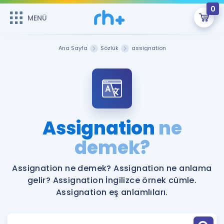
0
MENÜ
MENÜ
Üye Girişi
Ana Sayfa
Sözlük
assignation
Online Dersler
Sepetin Şu An Boş.
Çalışma Paketleri
Remzi Hoca ile seni sınava hazırlayacak onlarca eğitim seni
bekliyor!
Kitaplar ve Kaynaklar
GİRİŞ YAP
Assignation
ne
Katılımcı Görüşleri
demek?
Şifremi Hatırlamıyorum
ÜYE DEĞİLİM
Faydalı Araçlar
Assignation ne demek? Assignation ne anlama
gelir? Assignation İngilizce örnek cümle.
Ücretsiz Kaynaklar
Blog
İngilizce Gramer
Assignation eş anlamlıları.
Hakkımızda
Kariyer
Sözlük
Soru & Cevap
İletişim