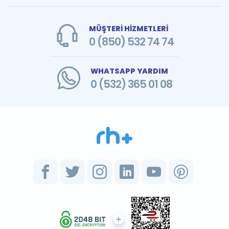
MÜŞTERİ HİZMETLERİ
0 (850) 532 74 74
WHATSAPP YARDIM
0 (532) 365 01 08