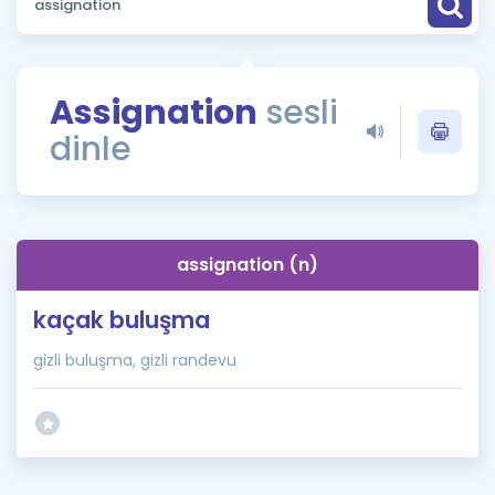
Puan Hesaplama
Rehberlik Aracı
Assignation
sesli
ÖSYM Sınav Takvimi
dinle
Kampanyalar
Blog
assignation (n)
İngilizce Gramer
kaçak buluşma
gizli buluşma, gizli randevu