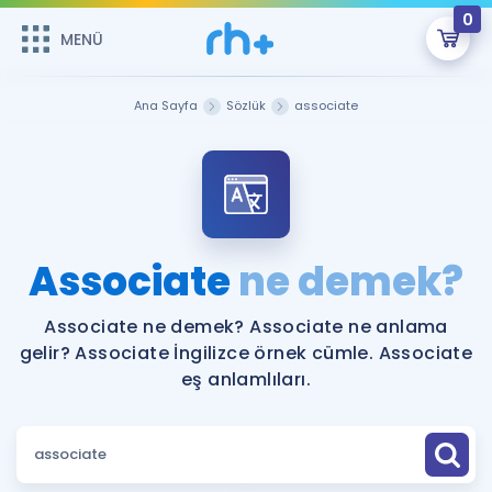
0
MENÜ
MENÜ
Üye Girişi
Ana Sayfa
Sözlük
associate
Online Dersler
Sepetin Şu An Boş.
Çalışma Paketleri
Remzi Hoca ile seni sınava hazırlayacak onlarca eğitim seni
bekliyor!
Kitaplar ve Kaynaklar
GİRİŞ YAP
Associate
ne demek?
Katılımcı Görüşleri
Şifremi Hatırlamıyorum
Associate ne demek? Associate ne anlama
gelir? Associate İngilizce örnek cümle. Associate
ÜYE DEĞİLİM
Faydalı Araçlar
eş anlamlıları.
Ücretsiz Kaynaklar
Blog
İngilizce Gramer
Hakkımızda
Kariyer
Sözlük
Soru & Cevap
İletişim