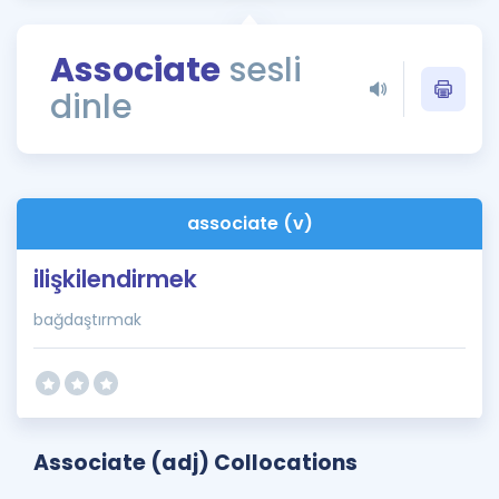
Puan Hesaplama
Associate
sesli
Rehberlik Aracı
dinle
ÖSYM Sınav Takvimi
Kampanyalar
Blog
associate (v)
İngilizce Gramer
ilişkilendirmek
bağdaştırmak
Associate (adj) Collocations