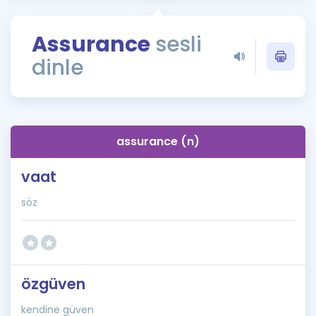
Puan Hesaplama
Assurance
sesli
Rehberlik Aracı
dinle
ÖSYM Sınav Takvimi
Kampanyalar
Blog
assurance (n)
İngilizce Gramer
vaat
söz
özgüven
kendine güven