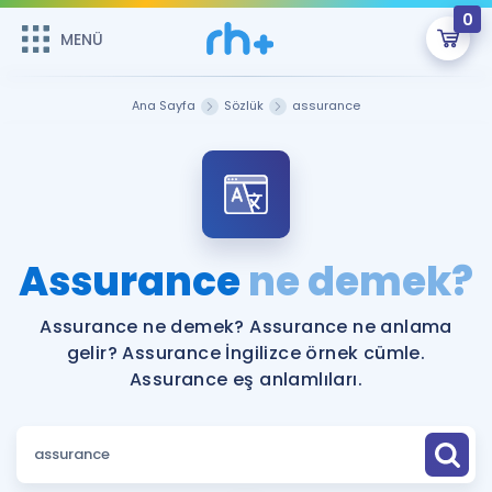
0
MENÜ
MENÜ
Üye Girişi
Ana Sayfa
Sözlük
assurance
Online Dersler
Sepetin Şu An Boş.
Çalışma Paketleri
Remzi Hoca ile seni sınava hazırlayacak onlarca eğitim seni
bekliyor!
Kitaplar ve Kaynaklar
GİRİŞ YAP
Assurance
ne demek?
Katılımcı Görüşleri
Şifremi Hatırlamıyorum
Assurance ne demek? Assurance ne anlama
gelir? Assurance İngilizce örnek cümle.
ÜYE DEĞİLİM
Faydalı Araçlar
Assurance eş anlamlıları.
Ücretsiz Kaynaklar
Blog
İngilizce Gramer
Hakkımızda
Kariyer
Sözlük
Soru & Cevap
İletişim