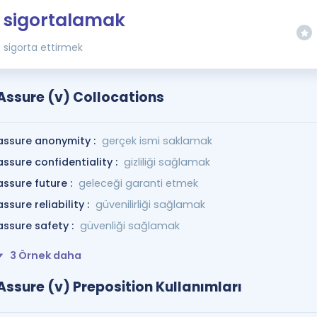
sigortalamak
sigorta ettirmek
Assure (v) Collocations
assure anonymity :
gerçek ismi saklamak
assure confidentiality :
gizliliği sağlamak
assure future :
geleceği garanti etmek
assure reliability :
güvenilirliği sağlamak
assure safety :
güvenliği sağlamak
3 Örnek daha
Assure (v) Preposition Kullanımları