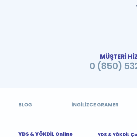
MÜŞTERİ Hİ
0 (850) 532
BLOG
İNGILIZCE GRAMER
YDS & YÖKDİL Online
YDS & YÖKDİL Ç