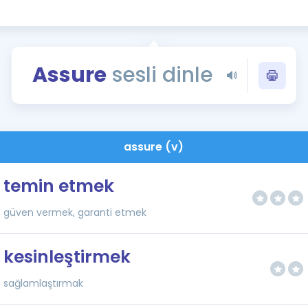
Kampanyalar
Eğitim ve Kitaplar
Blog
Assure
sesli dinle
YDS - YÖKDİL Tüm S
İngilizce Gram
İngilizce Gramer
assure (v)
temin etmek
güven vermek, garanti etmek
kesinleştirmek
sağlamlaştırmak