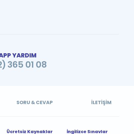
PP YARDIM
2) 365 01 08
SORU & CEVAP
İLETIŞIM
Ücretsiz Kaynaklar
İngilizce Sınavlar