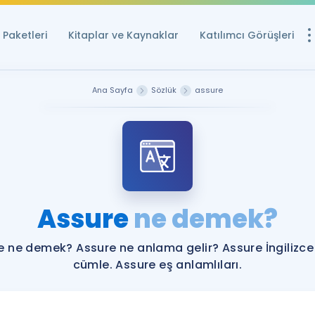
Paketleri
Kitaplar ve Kaynaklar
Katılımcı Görüşleri
Ücretsiz Kayna
Ana Sayfa
Sözlük
assure
YDS ve YÖKDİL içi
Sözlük
İngilizce Sınavları
Puan Hesapla
Assure
ne demek?
YDS ve YÖKDİL P
Remz
Rehberlik Aracı
e ne demek? Assure ne anlama gelir? Assure İngilizce
YDS ve YÖKDİL'e H
cümle. Assure eş anlamlıları.
ÖSYM Sınav Ta
Tüm ÖSYM Sınavl