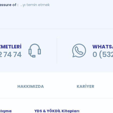
assure of :
...yı temin etmek
ZMETLERİ
WHATSA
 74 74
0 (53
HAKKIMIZDA
KARIYER
alışma
YDS & YÖKDİL Kitapları