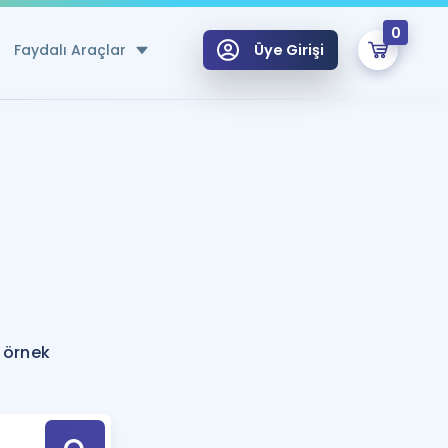
0
Faydalı Araçlar
Üye Girişi
klar
n Ücretsiz Kaynaklar
 için Özel Sözlük
Sepetin Şu An Boş.
ma
uan Hesaplama Aracı
i Hoca ile seni sınava hazırlayacak onlarca eğitim seni bekliyor!
Şifremi Hatırlamıyorum
GİRİŞ YAP
 örnek
azırlananlar için Öneriler
kvimi
ÜYE DEĞİLİM
arı Tek Takvimde