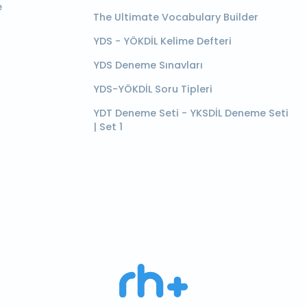
e
The Ultimate Vocabulary Builder
YDS - YÖKDİL Kelime Defteri
YDS Deneme Sınavları
YDS-YÖKDİL Soru Tipleri
YDT Deneme Seti - YKSDİL Deneme Seti
| Set 1