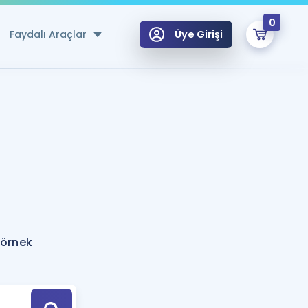
0
Faydalı Araçlar
Üye Girişi
klar
n Ücretsiz Kaynaklar
 için Özel Sözlük
Sepetin Şu An Boş.
ma
uan Hesaplama Aracı
i Hoca ile seni sınava hazırlayacak onlarca eğitim seni bekliyor!
Şifremi Hatırlamıyorum
GİRİŞ YAP
 örnek
azırlananlar için Öneriler
kvimi
ÜYE DEĞİLİM
arı Tek Takvimde