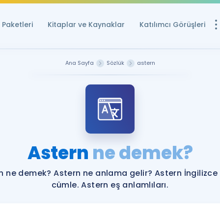
Paketleri
Kitaplar ve Kaynaklar
Katılımcı Görüşleri
Ücretsiz Kayna
Ana Sayfa
Sözlük
astern
YDS ve YÖKDİL içi
Sözlük
İngilizce Sınavları
Puan Hesapla
Astern
ne demek?
YDS ve YÖKDİL P
Remz
Rehberlik Aracı
n ne demek? Astern ne anlama gelir? Astern İngilizce
YDS ve YÖKDİL'e H
cümle. Astern eş anlamlıları.
ÖSYM Sınav Ta
Tüm ÖSYM Sınavl