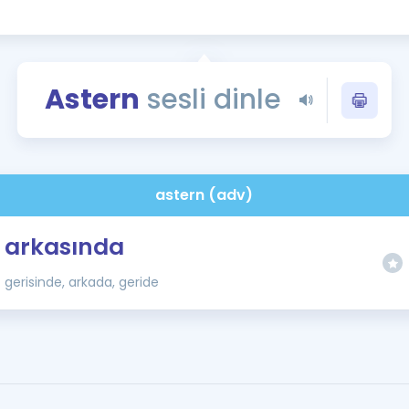
Kampanyalar
Eğitim ve Kitaplar
Blog
Astern
sesli dinle
YDS - YÖKDİL Tüm S
İngilizce Gram
İngilizce Gramer
astern (adv)
arkasında
gerisinde, arkada, geride