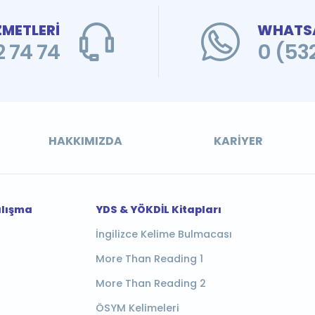
ZMETLERİ
WHATSA
 74 74
0 (53
HAKKIMIZDA
KARIYER
alışma
YDS & YÖKDİL Kitapları
İngilizce Kelime Bulmacası
More Than Reading 1
More Than Reading 2
ÖSYM Kelimeleri