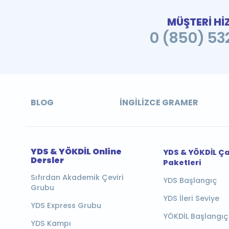
MÜŞTERİ Hİ
0 (850) 532
BLOG
İNGILIZCE GRAMER
YDS & YÖKDİL Online
YDS & YÖKDİL Ç
Dersler
Paketleri
Sıfırdan Akademik Çeviri
YDS Başlangıç
Grubu
YDS İleri Seviye
YDS Express Grubu
YÖKDİL Başlangıç
YDS Kampı