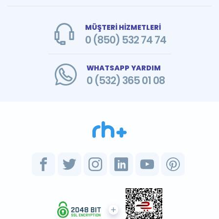
MÜŞTERİ HİZMETLERİ
0 (850) 532 74 74
WHATSAPP YARDIM
0 (532) 365 01 08