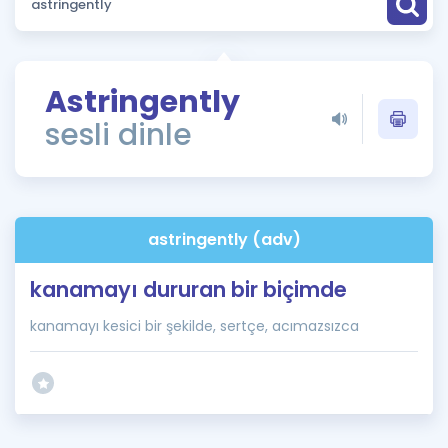
Puan Hesaplama
Rehberlik Aracı
Astringently
ÖSYM Sınav Takvimi
sesli dinle
Kampanyalar
Blog
astringently (adv)
İngilizce Gramer
kanamayı dururan bir biçimde
kanamayı kesici bir şekilde, sertçe, acımazsızca