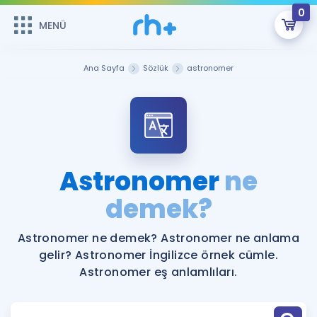
0
MENÜ
MENÜ
Üye Girişi
Ana Sayfa
Sözlük
astronomer
Online Dersler
Sepetin Şu An Boş.
Çalışma Paketleri
Remzi Hoca ile seni sınava hazırlayacak onlarca eğitim seni
bekliyor!
Kitaplar ve Kaynaklar
GİRİŞ YAP
Astronomer
ne
Katılımcı Görüşleri
demek?
Şifremi Hatırlamıyorum
ÜYE DEĞİLİM
Faydalı Araçlar
Astronomer ne demek? Astronomer ne anlama
gelir? Astronomer İngilizce örnek cümle.
Ücretsiz Kaynaklar
Blog
İngilizce Gramer
Astronomer eş anlamlıları.
Hakkımızda
Kariyer
Sözlük
Soru & Cevap
İletişim