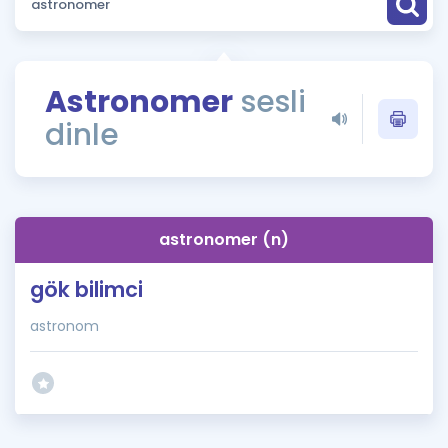
Puan Hesaplama
Rehberlik Aracı
Astronomer
sesli
ÖSYM Sınav Takvimi
dinle
Kampanyalar
Blog
astronomer (n)
İngilizce Gramer
gök bilimci
astronom