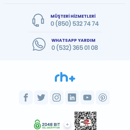
MÜŞTERİ HİZMETLERİ
0 (850) 532 74 74
WHATSAPP YARDIM
0 (532) 365 01 08