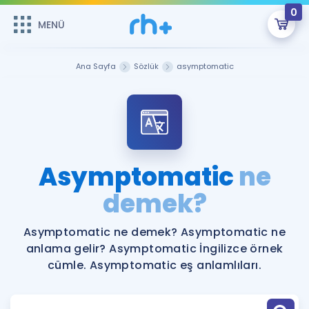
0
MENÜ
MENÜ
Üye Girişi
Ana Sayfa
Sözlük
asymptomatic
Online Dersler
Sepetin Şu An Boş.
Çalışma Paketleri
Remzi Hoca ile seni sınava hazırlayacak onlarca eğitim seni
bekliyor!
Kitaplar ve Kaynaklar
GİRİŞ YAP
Asymptomatic
ne
Katılımcı Görüşleri
demek?
Şifremi Hatırlamıyorum
ÜYE DEĞİLİM
Faydalı Araçlar
Asymptomatic ne demek? Asymptomatic ne
anlama gelir? Asymptomatic İngilizce örnek
Ücretsiz Kaynaklar
Blog
İngilizce Gramer
cümle. Asymptomatic eş anlamlıları.
Hakkımızda
Kariyer
Sözlük
Soru & Cevap
İletişim