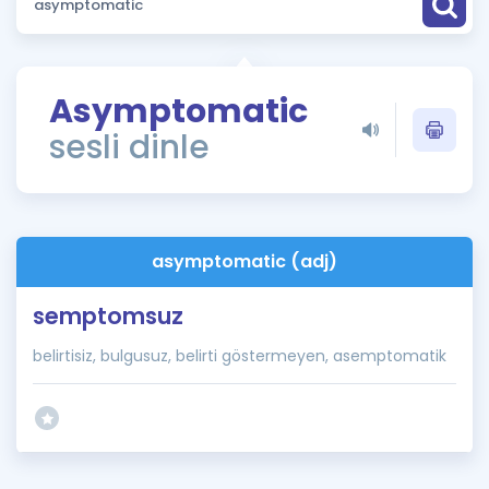
Puan Hesaplama
Rehberlik Aracı
Asymptomatic
ÖSYM Sınav Takvimi
sesli dinle
Kampanyalar
Blog
asymptomatic (adj)
İngilizce Gramer
semptomsuz
belirtisiz, bulgusuz, belirti göstermeyen, asemptomatik