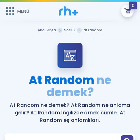
0
MENÜ
MENÜ
Üye Girişi
Ana Sayfa
Sözlük
at random
Online Dersler
Sepetin Şu An Boş.
Çalışma Paketleri
Remzi Hoca ile seni sınava hazırlayacak onlarca eğitim seni
bekliyor!
Kitaplar ve Kaynaklar
GİRİŞ YAP
At Random
ne
Katılımcı Görüşleri
demek?
Şifremi Hatırlamıyorum
ÜYE DEĞİLİM
Faydalı Araçlar
At Random ne demek? At Random ne anlama
gelir? At Random İngilizce örnek cümle. At
Ücretsiz Kaynaklar
Blog
İngilizce Gramer
Random eş anlamlıları.
Hakkımızda
Kariyer
Sözlük
Soru & Cevap
İletişim