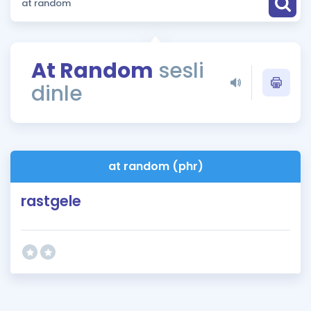
Puan Hesaplama
Rehberlik Aracı
At Random
sesli
ÖSYM Sınav Takvimi
dinle
Kampanyalar
Blog
at random (phr)
İngilizce Gramer
rastgele