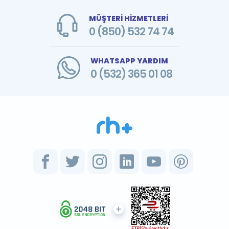
MÜŞTERİ HİZMETLERİ
0 (850) 532 74 74
WHATSAPP YARDIM
0 (532) 365 01 08