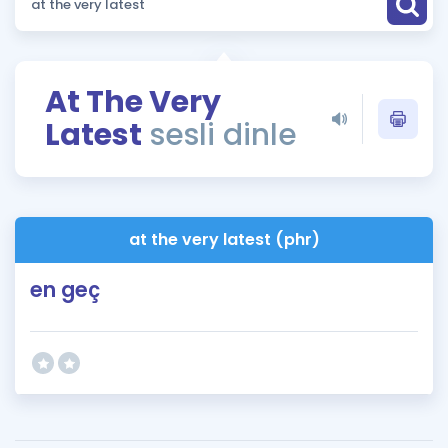
Puan Hesaplama
Rehberlik Aracı
At The Very
ÖSYM Sınav Takvimi
Latest
sesli dinle
Kampanyalar
Blog
at the very latest (phr)
İngilizce Gramer
en geç