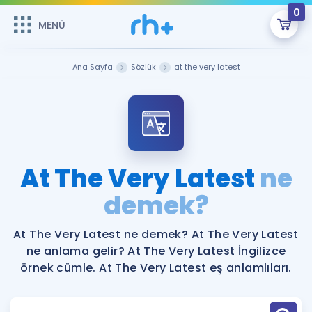
0
MENÜ
MENÜ
Üye Girişi
Ana Sayfa
Sözlük
at the very latest
Online Dersler
Sepetin Şu An Boş.
Çalışma Paketleri
Remzi Hoca ile seni sınava hazırlayacak onlarca eğitim seni
bekliyor!
Kitaplar ve Kaynaklar
GİRİŞ YAP
At The Very Latest
ne
Katılımcı Görüşleri
demek?
Şifremi Hatırlamıyorum
ÜYE DEĞİLİM
Faydalı Araçlar
At The Very Latest ne demek? At The Very Latest
ne anlama gelir? At The Very Latest İngilizce
Ücretsiz Kaynaklar
Blog
İngilizce Gramer
örnek cümle. At The Very Latest eş anlamlıları.
Hakkımızda
Kariyer
Sözlük
Soru & Cevap
İletişim