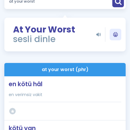
Puan Hesaplama
Rehberlik Aracı
At Your Worst
ÖSYM Sınav Takvimi
sesli dinle
Kampanyalar
Blog
at your worst (phr)
İngilizce Gramer
en kötü hâl
en verimsiz vakit
kötü yan