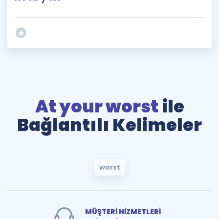
At your worst
ile
Bağlantılı Kelimeler
worst
MÜŞTERİ HİZMETLERİ