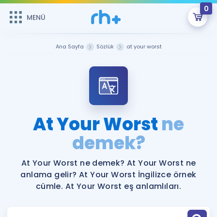
0
MENÜ
MENÜ
Üye Girişi
Ana Sayfa
Sözlük
at your worst
Online Dersler
Sepetin Şu An Boş.
Çalışma Paketleri
Remzi Hoca ile seni sınava hazırlayacak onlarca eğitim seni
bekliyor!
Kitaplar ve Kaynaklar
GİRİŞ YAP
At Your Worst
ne
Katılımcı Görüşleri
demek?
Şifremi Hatırlamıyorum
ÜYE DEĞİLİM
Faydalı Araçlar
At Your Worst ne demek? At Your Worst ne
anlama gelir? At Your Worst İngilizce örnek
Ücretsiz Kaynaklar
Blog
İngilizce Gramer
cümle. At Your Worst eş anlamlıları.
Hakkımızda
Kariyer
Sözlük
Soru & Cevap
İletişim