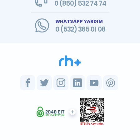
0 (850) 532 74 74
WHATSAPP YARDIM
0 (532) 365 01 08