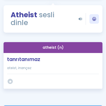
Puan Hesaplama
Atheist
sesli
Rehberlik Aracı
dinle
ÖSYM Sınav Takvimi
Kampanyalar
Blog
atheist (n)
İngilizce Gramer
tanrıtanımaz
ateist, inançsız