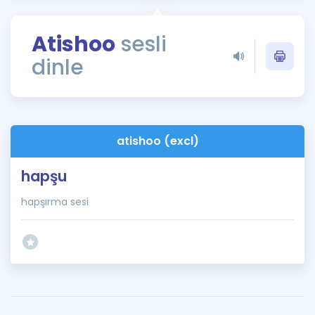
Puan Hesaplama
Atishoo
sesli
Rehberlik Aracı
dinle
ÖSYM Sınav Takvimi
Kampanyalar
Blog
atishoo (excl)
İngilizce Gramer
hapşu
hapşırma sesi