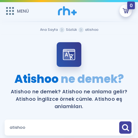
0
MENÜ
MENÜ
Üye Girişi
Ana Sayfa
Sözlük
atishoo
Online Dersler
Sepetin Şu An Boş.
Çalışma Paketleri
Remzi Hoca ile seni sınava hazırlayacak onlarca eğitim seni
bekliyor!
Kitaplar ve Kaynaklar
GİRİŞ YAP
Atishoo
ne demek?
Katılımcı Görüşleri
Şifremi Hatırlamıyorum
Atishoo ne demek? Atishoo ne anlama gelir?
Atishoo İngilizce örnek cümle. Atishoo eş
ÜYE DEĞİLİM
Faydalı Araçlar
anlamlıları.
Ücretsiz Kaynaklar
Blog
İngilizce Gramer
Hakkımızda
Kariyer
Sözlük
Soru & Cevap
İletişim