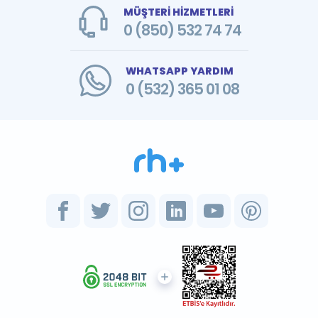
MÜŞTERİ HİZMETLERİ
0 (850) 532 74 74
WHATSAPP YARDIM
0 (532) 365 01 08