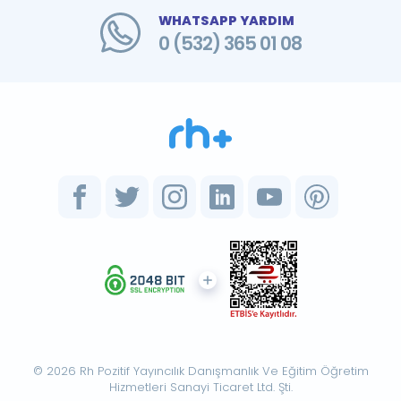
WHATSAPP YARDIM
0 (532) 365 01 08
© 2026 Rh Pozitif Yayıncılık Danışmanlık Ve Eğitim Öğretim
Hizmetleri Sanayi Ticaret Ltd. Şti.