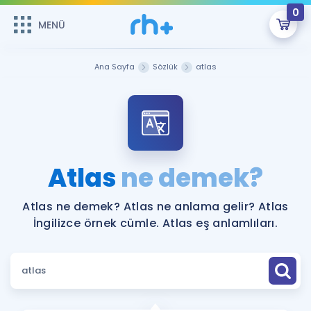
0
MENÜ
MENÜ
Üye Girişi
Ana Sayfa
Sözlük
atlas
Online Dersler
Sepetin Şu An Boş.
Çalışma Paketleri
Remzi Hoca ile seni sınava hazırlayacak onlarca eğitim seni
bekliyor!
Kitaplar ve Kaynaklar
GİRİŞ YAP
Atlas
ne demek?
Katılımcı Görüşleri
Şifremi Hatırlamıyorum
Atlas ne demek? Atlas ne anlama gelir? Atlas
İngilizce örnek cümle. Atlas eş anlamlıları.
ÜYE DEĞİLİM
Faydalı Araçlar
Ücretsiz Kaynaklar
Blog
İngilizce Gramer
Hakkımızda
Kariyer
Sözlük
Soru & Cevap
İletişim