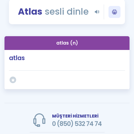
Puan Hesaplama
Atlas
sesli dinle
Rehberlik Aracı
ÖSYM Sınav Takvimi
atlas (n)
Kampanyalar
atlas
Blog
İngilizce Gramer
MÜŞTERİ HİZMETLERİ
0 (850) 532 74 74