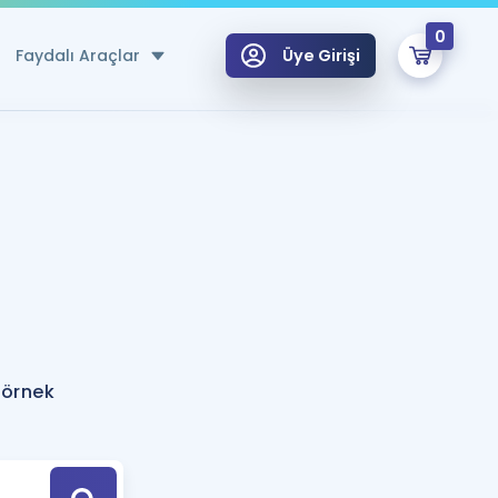
0
Faydalı Araçlar
Üye Girişi
klar
n Ücretsiz Kaynaklar
 için Özel Sözlük
Sepetin Şu An Boş.
ma
uan Hesaplama Aracı
i Hoca ile seni sınava hazırlayacak onlarca eğitim seni bekliyor!
Şifremi Hatırlamıyorum
GİRİŞ YAP
 örnek
azırlananlar için Öneriler
kvimi
ÜYE DEĞİLİM
arı Tek Takvimde