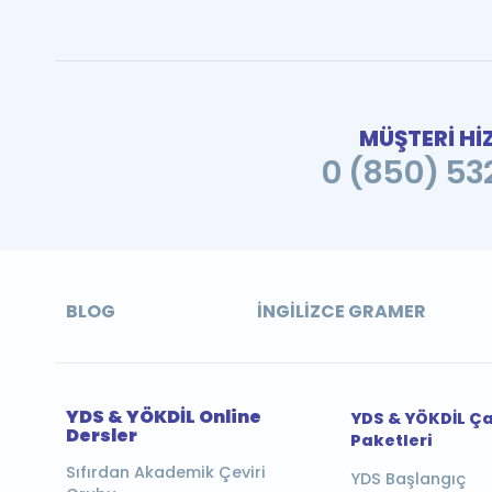
MÜŞTERİ Hİ
0 (850) 532
BLOG
İNGILIZCE GRAMER
YDS & YÖKDİL Online
YDS & YÖKDİL Ç
Dersler
Paketleri
Sıfırdan Akademik Çeviri
YDS Başlangıç