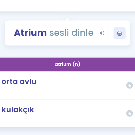
Kampanyalar
Eğitim ve Kitaplar
Blog
Atrium
sesli dinle
YDS - YÖKDİL Tüm S
İngilizce Gram
İngilizce Gramer
atrium (n)
orta avlu
kulakçık