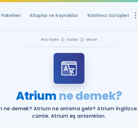
Paketleri
Kitaplar ve Kaynaklar
Katılımcı Görüşleri
Ücretsiz Kayna
Ana Sayfa
Sözlük
atrium
YDS ve YÖKDİL içi
Sözlük
İngilizce Sınavları
Puan Hesapla
Atrium
ne demek?
YDS ve YÖKDİL P
Remz
Rehberlik Aracı
m ne demek? Atrium ne anlama gelir? Atrium İngilizce
YDS ve YÖKDİL'e H
cümle. Atrium eş anlamlıları.
ÖSYM Sınav Ta
Tüm ÖSYM Sınavl