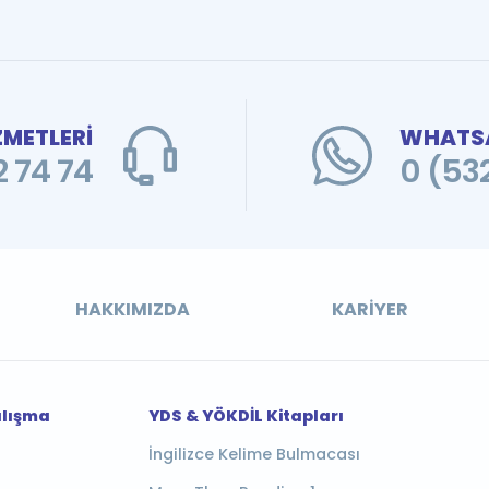
ZMETLERİ
WHATSA
 74 74
0 (53
HAKKIMIZDA
KARIYER
alışma
YDS & YÖKDİL Kitapları
İngilizce Kelime Bulmacası