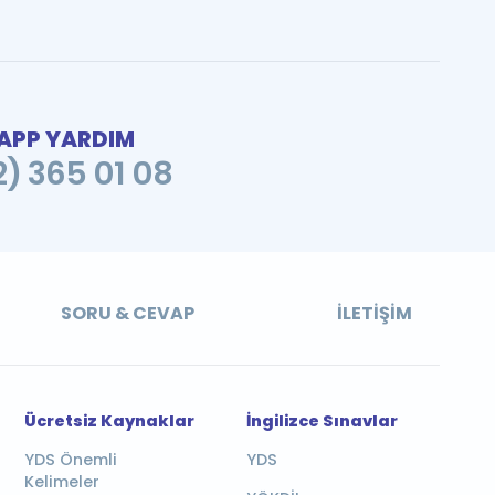
PP YARDIM
2) 365 01 08
SORU & CEVAP
İLETIŞIM
Ücretsiz Kaynaklar
İngilizce Sınavlar
YDS Önemli
YDS
Kelimeler