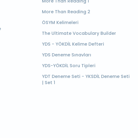
More Than Reading 1
More Than Reading 2
ÖSYM Kelimeleri
e
The Ultimate Vocabulary Builder
YDS - YÖKDİL Kelime Defteri
YDS Deneme Sınavları
YDS-YÖKDİL Soru Tipleri
YDT Deneme Seti - YKSDİL Deneme Seti
| Set 1