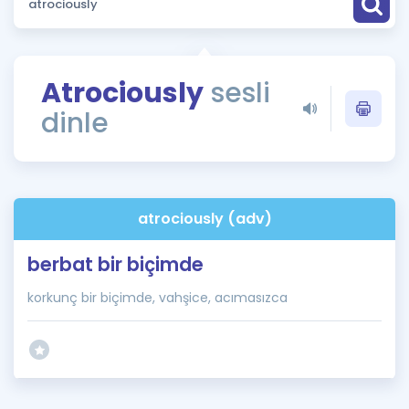
Puan Hesaplama
Rehberlik Aracı
Atrociously
sesli
ÖSYM Sınav Takvimi
dinle
Kampanyalar
Blog
atrociously (adv)
İngilizce Gramer
berbat bir biçimde
korkunç bir biçimde, vahşice, acımasızca