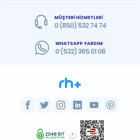
MÜŞTERİ HİZMETLERİ
0 (850) 532 74 74
WHATSAPP YARDIM
0 (532) 365 01 08