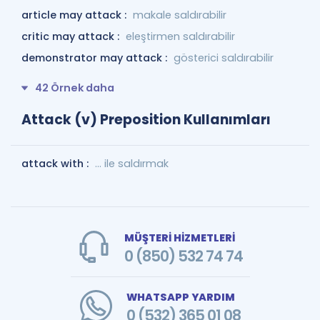
article may attack :
makale saldırabilir
critic may attack :
eleştirmen saldırabilir
demonstrator may attack :
gösterici saldırabilir
42 Örnek daha
Attack (v) Preposition Kullanımları
attack with :
... ile saldırmak
MÜŞTERİ HİZMETLERİ
0 (850) 532 74 74
WHATSAPP YARDIM
0 (532) 365 01 08