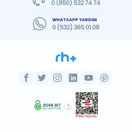
0 (850) 532 74 74
WHATSAPP YARDIM
0 (532) 365 01 08