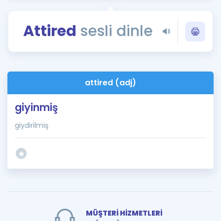
Puan Hesaplama
Attired
sesli dinle
Rehberlik Aracı
ÖSYM Sınav Takvimi
Kampanyalar
attired (adj)
Blog
giyinmiş
İngilizce Gramer
giydirilmiş
MÜŞTERİ HİZMETLERİ