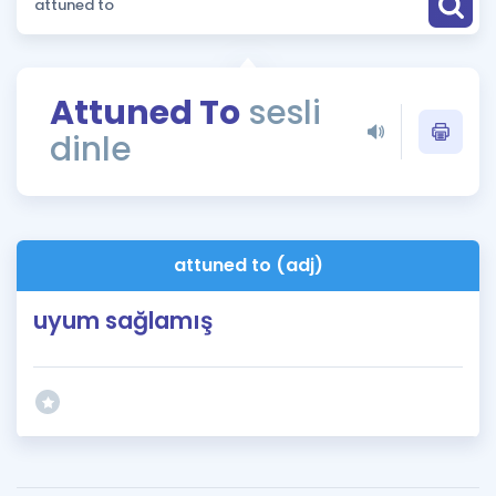
Puan Hesaplama
Rehberlik Aracı
Attuned To
sesli
ÖSYM Sınav Takvimi
dinle
Kampanyalar
Blog
attuned to (adj)
İngilizce Gramer
uyum sağlamış