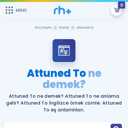
0
MENÜ
MENÜ
Üye Girişi
Ana Sayfa
Sözlük
attuned to
Online Dersler
Sepetin Şu An Boş.
Çalışma Paketleri
Remzi Hoca ile seni sınava hazırlayacak onlarca eğitim seni
bekliyor!
Kitaplar ve Kaynaklar
GİRİŞ YAP
Attuned To
ne
Katılımcı Görüşleri
demek?
Şifremi Hatırlamıyorum
ÜYE DEĞİLİM
Faydalı Araçlar
Attuned To ne demek? Attuned To ne anlama
gelir? Attuned To İngilizce örnek cümle. Attuned
Ücretsiz Kaynaklar
Blog
İngilizce Gramer
To eş anlamlıları.
Hakkımızda
Kariyer
Sözlük
Soru & Cevap
İletişim