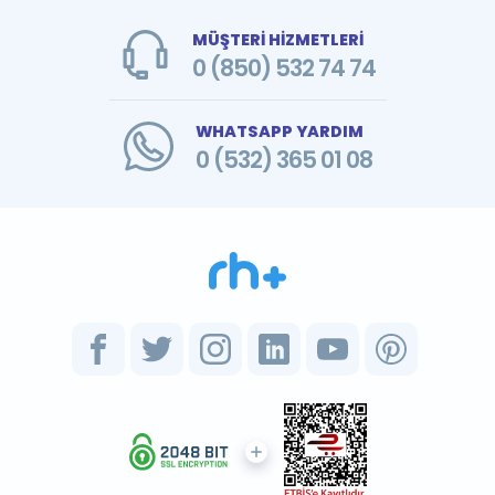
MÜŞTERİ HİZMETLERİ
0 (850) 532 74 74
WHATSAPP YARDIM
0 (532) 365 01 08