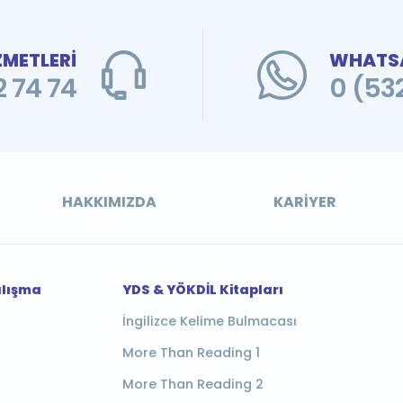
ZMETLERİ
WHATSA
 74 74
0 (53
HAKKIMIZDA
KARIYER
alışma
YDS & YÖKDİL Kitapları
İngilizce Kelime Bulmacası
More Than Reading 1
More Than Reading 2