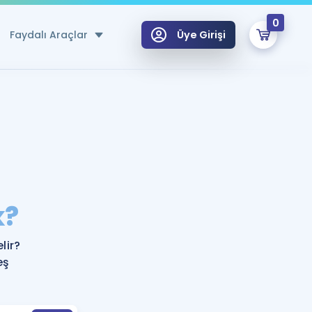
0
Faydalı Araçlar
Üye Girişi
klar
n Ücretsiz Kaynaklar
 için Özel Sözlük
Sepetin Şu An Boş.
ma
k?
uan Hesaplama Aracı
i Hoca ile seni sınava hazırlayacak onlarca eğitim seni bekliyor!
Şifremi Hatırlamıyorum
GİRİŞ YAP
lir?
azırlananlar için Öneriler
eş
kvimi
ÜYE DEĞİLİM
arı Tek Takvimde