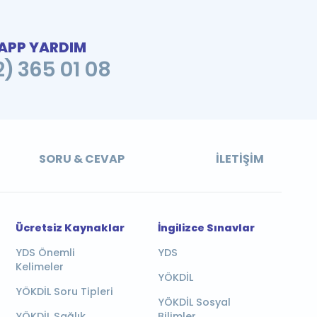
PP YARDIM
2) 365 01 08
SORU & CEVAP
İLETIŞIM
Ücretsiz Kaynaklar
İngilizce Sınavlar
YDS Önemli
YDS
Kelimeler
YÖKDİL
YÖKDİL Soru Tipleri
YÖKDİL Sosyal
YÖKDİL Sağlık
Bilimler