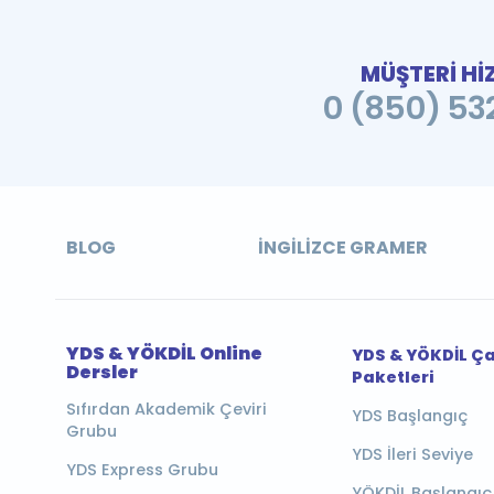
MÜŞTERİ Hİ
0 (850) 532
BLOG
İNGILIZCE GRAMER
YDS & YÖKDİL Online
YDS & YÖKDİL Ç
Dersler
Paketleri
Sıfırdan Akademik Çeviri
YDS Başlangıç
Grubu
YDS İleri Seviye
YDS Express Grubu
YÖKDİL Başlangıç