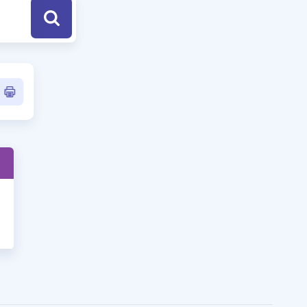
a Özel Fırsatlar
ınavlarla İlgili Haberler
er
 ve Konu Anlatımı