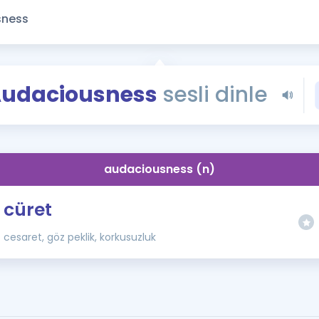
Kampanyalar
Eğitim ve Kitaplar
Blog
YDS - YÖKDİL Tüm S
udaciousness
sesli dinle
İngilizce Gram
İngilizce Gramer
audaciousness (n)
cüret
cesaret, göz peklik, korkusuzluk