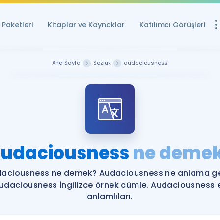
Paketleri
Kitaplar ve Kaynaklar
Katılımcı Görüşleri
Ücretsiz Kayna
Ana Sayfa
Sözlük
audaciousness
YDS ve YÖKDİL içi
Sözlük
İngilizce Sınavları
Puan Hesapla
udaciousness
ne deme
YDS ve YÖKDİL P
Remz
Rehberlik Aracı
aciousness ne demek? Audaciousness ne anlama ge
YDS ve YÖKDİL'e H
udaciousness İngilizce örnek cümle. Audaciousness 
anlamlıları.
ÖSYM Sınav Ta
Tüm ÖSYM Sınavl