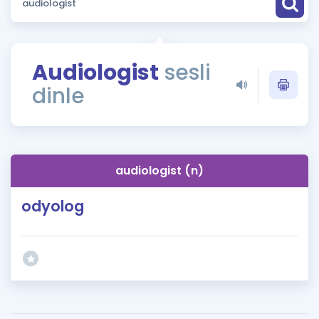
Puan Hesaplama
Rehberlik Aracı
Audiologist
sesli
ÖSYM Sınav Takvimi
dinle
Kampanyalar
Blog
audiologist (n)
İngilizce Gramer
odyolog