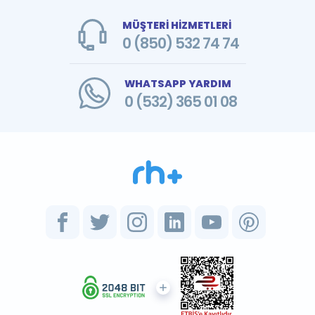
MÜŞTERİ HİZMETLERİ
0 (850) 532 74 74
WHATSAPP YARDIM
0 (532) 365 01 08