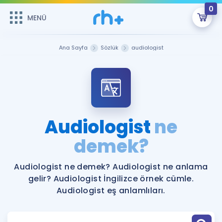
0
MENÜ
MENÜ
Üye Girişi
Ana Sayfa
Sözlük
audiologist
Online Dersler
Sepetin Şu An Boş.
Çalışma Paketleri
Remzi Hoca ile seni sınava hazırlayacak onlarca eğitim seni
bekliyor!
Kitaplar ve Kaynaklar
GİRİŞ YAP
Audiologist
ne
Katılımcı Görüşleri
demek?
Şifremi Hatırlamıyorum
ÜYE DEĞİLİM
Faydalı Araçlar
Audiologist ne demek? Audiologist ne anlama
gelir? Audiologist İngilizce örnek cümle.
Ücretsiz Kaynaklar
Blog
İngilizce Gramer
Audiologist eş anlamlıları.
Hakkımızda
Kariyer
Sözlük
Soru & Cevap
İletişim