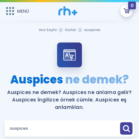
0
MENÜ
MENÜ
Üye Girişi
Ana Sayfa
Sözlük
auspices
Online Dersler
Sepetin Şu An Boş.
Çalışma Paketleri
Remzi Hoca ile seni sınava hazırlayacak onlarca eğitim seni
bekliyor!
Kitaplar ve Kaynaklar
GİRİŞ YAP
Auspices
ne demek?
Katılımcı Görüşleri
Şifremi Hatırlamıyorum
Auspices ne demek? Auspices ne anlama gelir?
Auspices İngilizce örnek cümle. Auspices eş
ÜYE DEĞİLİM
Faydalı Araçlar
anlamlıları.
Ücretsiz Kaynaklar
Blog
İngilizce Gramer
Hakkımızda
Kariyer
Sözlük
Soru & Cevap
İletişim