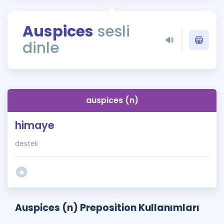
Puan Hesaplama
Auspices
sesli
Rehberlik Aracı
dinle
ÖSYM Sınav Takvimi
Kampanyalar
Blog
auspices (n)
İngilizce Gramer
himaye
destek
Auspices (n) Preposition Kullanımları