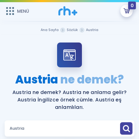
0
MENÜ
MENÜ
Üye Girişi
Ana Sayfa
Sözlük
Austria
Online Dersler
Sepetin Şu An Boş.
Çalışma Paketleri
Remzi Hoca ile seni sınava hazırlayacak onlarca eğitim seni
bekliyor!
Kitaplar ve Kaynaklar
GİRİŞ YAP
Austria
ne demek?
Katılımcı Görüşleri
Şifremi Hatırlamıyorum
Austria ne demek? Austria ne anlama gelir?
Austria İngilizce örnek cümle. Austria eş
ÜYE DEĞİLİM
Faydalı Araçlar
anlamlıları.
Ücretsiz Kaynaklar
Blog
İngilizce Gramer
Hakkımızda
Kariyer
Sözlük
Soru & Cevap
İletişim