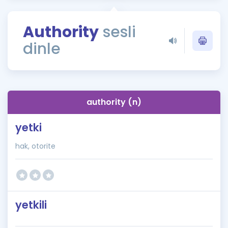
Puan Hesaplama
Authority
sesli
Rehberlik Aracı
dinle
ÖSYM Sınav Takvimi
Kampanyalar
Blog
authority (n)
İngilizce Gramer
yetki
hak, otorite
yetkili