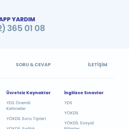
PP YARDIM
2) 365 01 08
SORU & CEVAP
İLETIŞIM
Ücretsiz Kaynaklar
İngilizce Sınavlar
YDS Önemli
YDS
Kelimeler
YÖKDİL
YÖKDİL Soru Tipleri
YÖKDİL Sosyal
YÖKDİL Sağlık
Bilimler