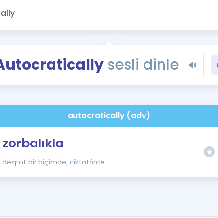
Kampanyalar
Eğitim ve Kitaplar
Blog
YDS - YÖKDİL Tüm S
Autocratically
sesli dinle
İngilizce Gram
İngilizce Gramer
autocratically (adv)
zorbalıkla
despot bir biçimde, diktatörce