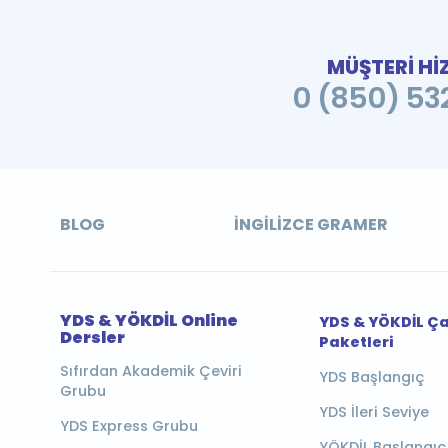
MÜŞTERİ Hİ
0 (850) 532
BLOG
İNGILIZCE GRAMER
YDS & YÖKDİL Online
YDS & YÖKDİL Ç
Dersler
Paketleri
Sıfırdan Akademik Çeviri
YDS Başlangıç
Grubu
YDS İleri Seviye
YDS Express Grubu
YÖKDİL Başlangıç