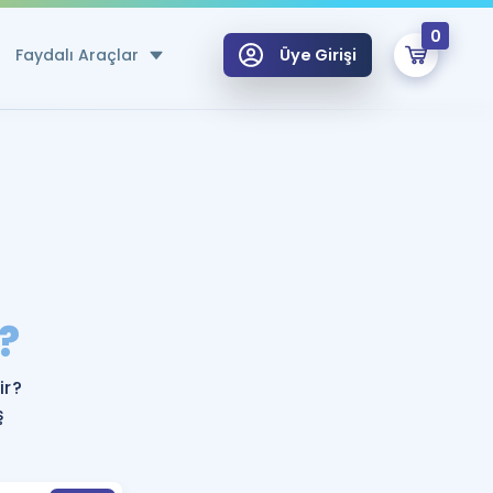
0
Faydalı Araçlar
Üye Girişi
klar
n Ücretsiz Kaynaklar
 için Özel Sözlük
Sepetin Şu An Boş.
ma
?
uan Hesaplama Aracı
i Hoca ile seni sınava hazırlayacak onlarca eğitim seni bekliyor!
Şifremi Hatırlamıyorum
GİRİŞ YAP
ir?
azırlananlar için Öneriler
ş
kvimi
ÜYE DEĞİLİM
arı Tek Takvimde