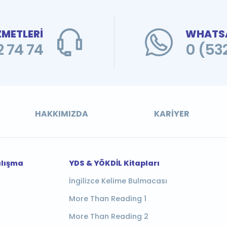
ZMETLERİ
WHATSA
 74 74
0 (53
HAKKIMIZDA
KARIYER
alışma
YDS & YÖKDİL Kitapları
İngilizce Kelime Bulmacası
More Than Reading 1
More Than Reading 2