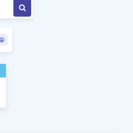
a Özel Fırsatlar
ınavlarla İlgili Haberler
er
 ve Konu Anlatımı