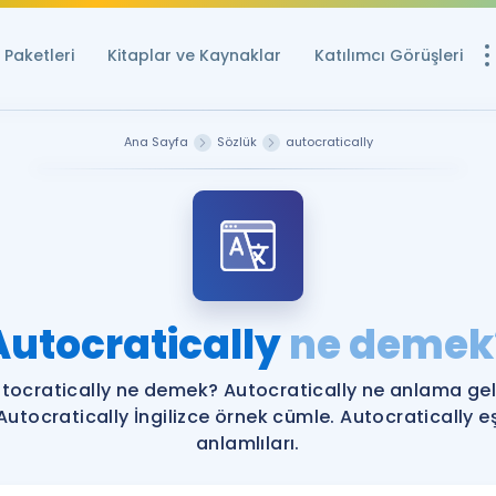
Paketleri
Kitaplar ve Kaynaklar
Katılımcı Görüşleri
Ücretsiz Kayna
Ana Sayfa
Sözlük
autocratically
YDS ve YÖKDİL içi
Sözlük
İngilizce Sınavları
Puan Hesapla
Autocratically
ne demek
YDS ve YÖKDİL P
Remz
Rehberlik Aracı
tocratically ne demek? Autocratically ne anlama gel
YDS ve YÖKDİL'e H
Autocratically İngilizce örnek cümle. Autocratically e
anlamlıları.
ÖSYM Sınav Ta
Tüm ÖSYM Sınavl