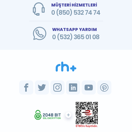
MÜŞTERİ HİZMETLERİ
0 (850) 532 74 74
WHATSAPP YARDIM
0 (532) 365 01 08