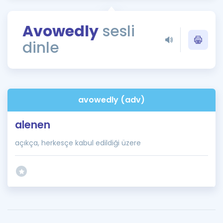
Puan Hesaplama
Avowedly
sesli
Rehberlik Aracı
dinle
ÖSYM Sınav Takvimi
Kampanyalar
Blog
avowedly (adv)
İngilizce Gramer
alenen
açıkça, herkesçe kabul edildiği üzere