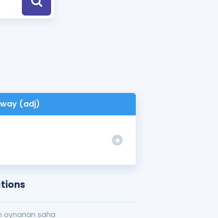
a Özel Fırsatlar
ınavlarla İlgili Haberler
er
 ve Konu Anlatımı
way (adj)
tions
 oynanan saha