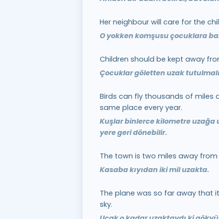
Her neighbour will care for the chi
O yokken komşusu çocuklara ba
Children should be kept away fr
Çocuklar göletten uzak tutulmalı
Birds can fly thousands of miles 
same place every year.
Kuşlar binlerce kilometre uzağa u
yere geri dönebilir.
The town is two miles away from 
Kasaba kıyıdan iki mil uzakta.
The plane was so far away that it
sky.
Uçak o kadar uzaktaydı ki gökyü