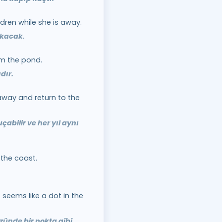
ldren while she is away.
kacak.
om the pond.
dır.
away and return to the
çabilir ve her yıl aynı
the coast.
 seems like a dot in the
zünde bir nokta gibi