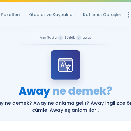
Paketleri
Kitaplar ve Kaynaklar
Katılımcı Görüşleri
Ücretsiz Kayna
Ana Sayfa
Sözlük
away
YDS ve YÖKDİL içi
Sözlük
İngilizce Sınavları
Puan Hesapla
Away
ne demek?
YDS ve YÖKDİL P
Remz
Rehberlik Aracı
y ne demek? Away ne anlama gelir? Away İngilizce ö
YDS ve YÖKDİL'e H
cümle. Away eş anlamlıları.
ÖSYM Sınav Ta
Tüm ÖSYM Sınavl