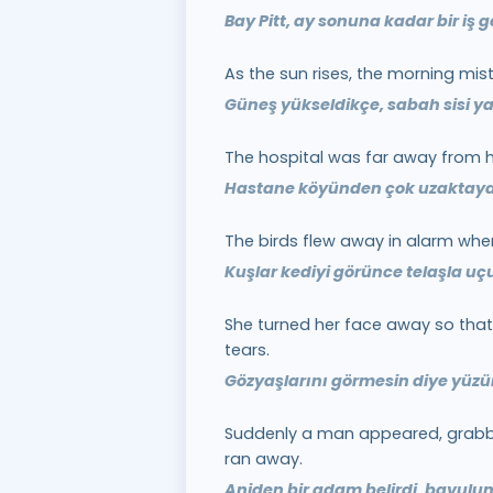
Bay Pitt, ay sonuna kadar bir iş 
As the sun rises, the morning mis
Güneş yükseldikçe, sabah sisi y
The hospital was far away from hi
Hastane köyünden çok uzaktayd
The birds flew away in alarm whe
Kuşlar kediyi görünce telaşla uçup
She turned her face away so that
tears.
Gözyaşlarını görmesin diye yüzün
Suddenly a man appeared, grab
ran away.
Aniden bir adam belirdi, bavulu