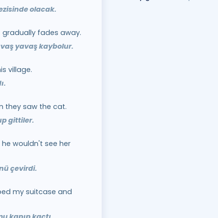
gezisinde olacak.
t gradually fades away.
avaş yavaş kaybolur.
s village.
ı.
n they saw the cat.
 gittiler.
 he wouldn't see her
ü çevirdi.
bed my suitcase and
mu kapıp kaçtı.