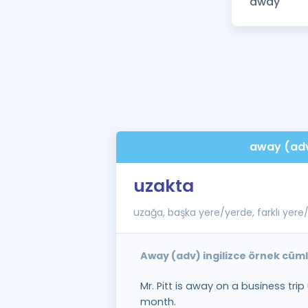
away (ad
uzakta
uzağa, başka yere/yerde, farklı yere
Away (adv) ingilizce örnek cüm
Mr. Pitt is away on a business trip
month.