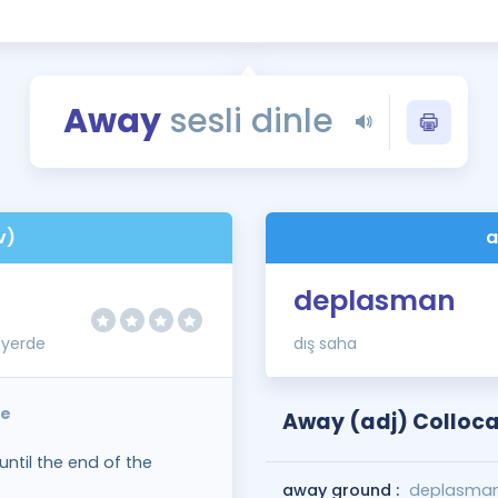
Kampanyalar
Eğitim ve Kitaplar
Blog
Away
sesli dinle
YDS - YÖKDİL Tüm S
İngilizce Gram
İngilizce Gramer
v)
a
deplasman
/yerde
dış saha
le
Away (adj) Colloca
 until the end of the
away ground :
deplasman