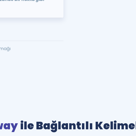
amağı
way
ile Bağlantılı Kelime