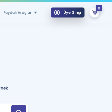
0
Faydalı Araçlar
Üye Girişi
klar
n Ücretsiz Kaynaklar
 için Özel Sözlük
Sepetin Şu An Boş.
ma
uan Hesaplama Aracı
i Hoca ile seni sınava hazırlayacak onlarca eğitim seni bekliyor!
Şifremi Hatırlamıyorum
GİRİŞ YAP
rnek
azırlananlar için Öneriler
kvimi
ÜYE DEĞİLİM
arı Tek Takvimde