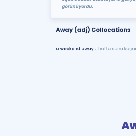
görünüyordu.
Away (adj) Collocations
a weekend away :
hafta sonu kaç
A