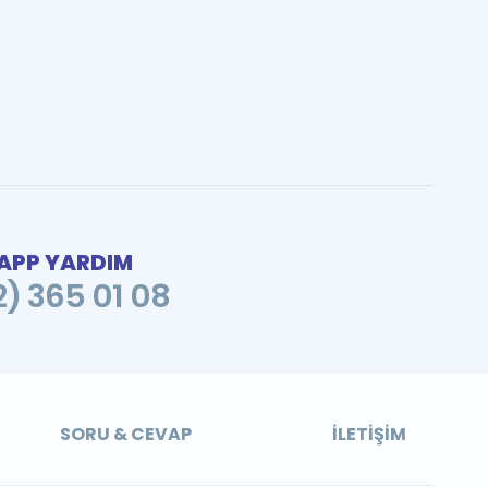
PP YARDIM
2) 365 01 08
SORU & CEVAP
İLETIŞIM