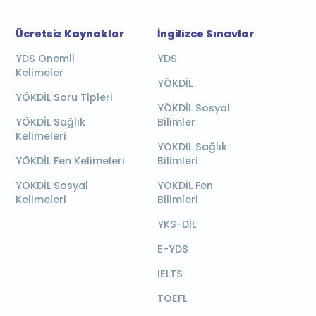
Ücretsiz Kaynaklar
İngilizce Sınavlar
YDS Önemli
YDS
Kelimeler
YÖKDİL
YÖKDİL Soru Tipleri
YÖKDİL Sosyal
YÖKDİL Sağlık
Bilimler
Kelimeleri
YÖKDİL Sağlık
YÖKDİL Fen Kelimeleri
Bilimleri
YÖKDİL Sosyal
YÖKDİL Fen
Kelimeleri
Bilimleri
YKS-DİL
E-YDS
IELTS
TOEFL