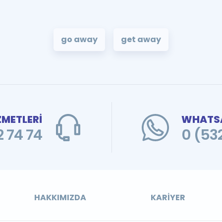
go away
get away
ZMETLERİ
WHATSA
 74 74
0 (53
HAKKIMIZDA
KARIYER