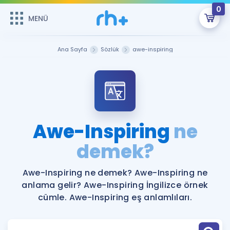
0
MENÜ
MENÜ
Üye Girişi
Ana Sayfa
Sözlük
awe-inspiring
Online Dersler
Sepetin Şu An Boş.
Çalışma Paketleri
Remzi Hoca ile seni sınava hazırlayacak onlarca eğitim seni
bekliyor!
Kitaplar ve Kaynaklar
GİRİŞ YAP
Awe-Inspiring
ne
Katılımcı Görüşleri
demek?
Şifremi Hatırlamıyorum
ÜYE DEĞİLİM
Faydalı Araçlar
Awe-Inspiring ne demek? Awe-Inspiring ne
anlama gelir? Awe-Inspiring İngilizce örnek
Ücretsiz Kaynaklar
Blog
İngilizce Gramer
cümle. Awe-Inspiring eş anlamlıları.
Hakkımızda
Kariyer
Sözlük
Soru & Cevap
İletişim