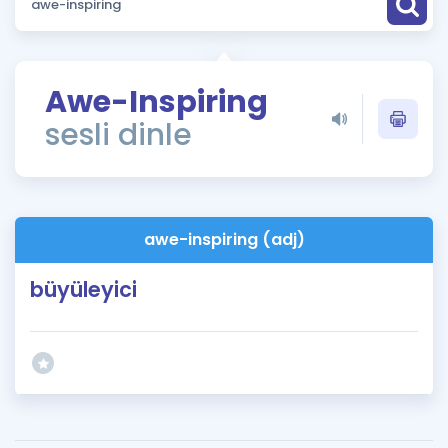
Puan Hesaplama
Rehberlik Aracı
Awe-Inspiring
ÖSYM Sınav Takvimi
sesli dinle
Kampanyalar
Blog
awe-inspiring (adj)
İngilizce Gramer
büyüleyici