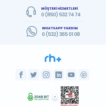
MÜŞTERİ HİZMETLERİ
0 (850) 532 74 74
WHATSAPP YARDIM
0 (532) 365 01 08